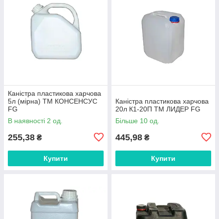
Каністра пластикова харчова
5л (мірна) ТМ КОНСЕНСУС
Каністра пластикова харчова
FG
20л К1-20П ТМ ЛИДЕР FG
В наявності 2 од.
Більше 10 од.
255,38
445,98
₴
₴
Купити
Купити