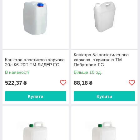
Каністра 5л поліетиленова
Каністра пластикова харчова
харчова, з кришкою ТМ
20л К6-20П ТМ ЛИДЕР FG
Побутпром FG
В наявності
Більше 10 од.
522,37
88,18
₴
₴
Купити
Купити