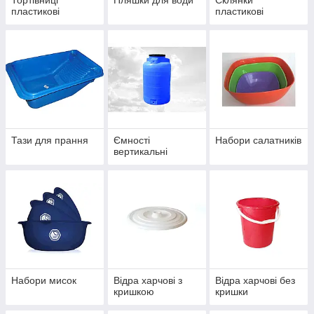
Тортівниці
Пляшки для води
Склянки
пластикові
пластикові
Тази для прання
Ємності
Набори салатників
вертикальні
Набори мисок
Відра харчові з
Відра харчові без
кришкою
кришки