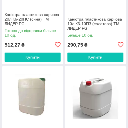
Каністра пластикова харчова
20л К6-20ПC (синя) ТМ
Каністра пластикова харчова
ЛИДЕР FG
10л К3-10ПЗ (салатова) ТМ
ЛИДЕР FG
Готово до відправки більше
10 од.
Більше 10 од.
512,27
290,75
₴
₴
Купити
Купити