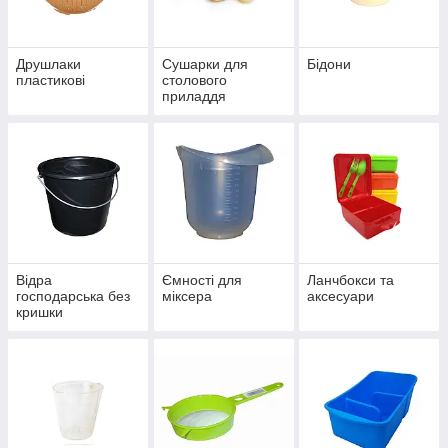
Друшлаки
Сушарки для
Бідони
пластикові
столового
приладдя
пластикові
Відра
Ємності для
Ланчбокси та
господарська без
міксера
аксесуари
кришки