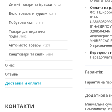
Оплата при о
Дитячі товари та іграшки
7172
Оплата на р
ФОП Широбок
Вело товары и туризм
2214
IBAN

UA863052990
Побутова хімія
13111
ІПН/ЄДРПОУ

3208504346

Товари для видатних
Акціонерне т
подій
4682
УНІВЕРСАЛ Б
Авто-мото товары
У призначенн
1274
Передоплата
Канцтовари та книги
6801
Передоплата
О нас
Гарантія:
Отзывы
Гарантія на пер
Доставка и оплата
Мінімальна сум
КОНТАКТИ
Самовивозу нем