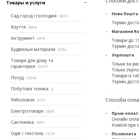
Способи дост
Товары и услуги
Нова Пошта
Сад-город і господині
6015
Термін доста
Взуття
2804
Магазини Ro
Інструмент
5919
Товари до 110
Термін доста
Будівельні матеріали
3104
Укрпошта
Товари для дому та
Тільки за ум
гарантерея
14177
Тільки Укрпо
Товари із га
Посуд
16244
Термін доста
Побутова техніка
2
Способи опл
Риболовля
5157
Електротовари
3000
Пром-оплат
Онлайн опла
Сантехніка
1097
Комісія при 
Одяг і текстиль
Післяплата
5174