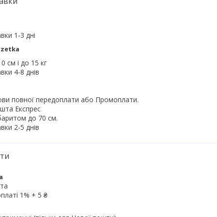
авки
вки 1-3 дні
zetka
 см і до 15 кг

вки 4-8 днів
ови повної передоплати або Промоплати.

шта Експрес

баритом до 70 см.

вки 2-5 днів
ати
а
та

оплаті 1% + 5 ₴