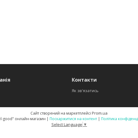
анія
Контакти
Як зв'язатись
Prom.ua
Сайт створений на маркетплейсі
🏆 "Feel-good" онлайн-магазин |
Поскаржитися на контент
|
Політика конфіденц
Select Language
▼