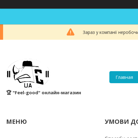
Зараз у компанії неробоч
Главная
🏆 "Feel-good" онлайн-магазин
УМОВИ Д