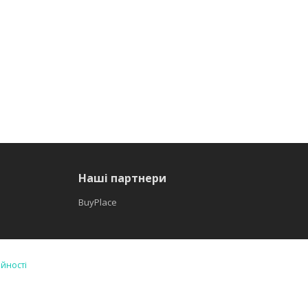
Наші партнери
BuyPlace
ійності