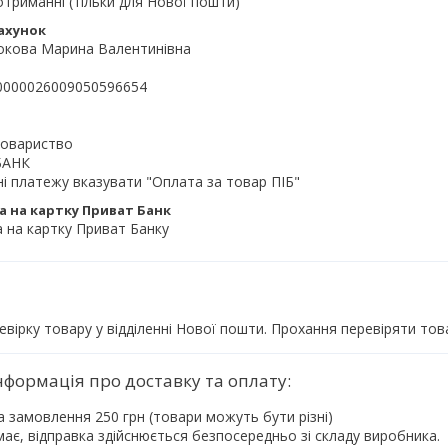
триманні (тільки для Нової пошти)
ахунок
ова Марина Валентинівна

000026009050596654

овариство

АНК

і платежу вказувати "Оплата за товар ПІБ"
 на картку Приват Банк
 на картку Приват Банку
евірку товару у відділенні Нової пошти. Прохання перевіряти тов
а замовлення 250 грн (товари можуть бути різні)
ає, відправка здійснюється безпосередньо зі складу виробника.