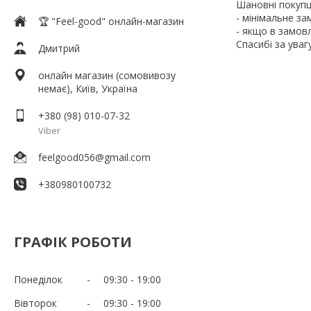
Шановні покупц
- мінімальне за
🏆 "Feel-good" онлайн-магазин
- якщо в замов
Спасибі за увагу
Дмитрий
онлайн магазин (сомовивозу
немає), Київ, Україна
+380 (98) 010-07-32
Viber
feelgood056@gmail.com
+380980100732
ГРАФІК РОБОТИ
Понеділок
09:30
19:00
Вівторок
09:30
19:00