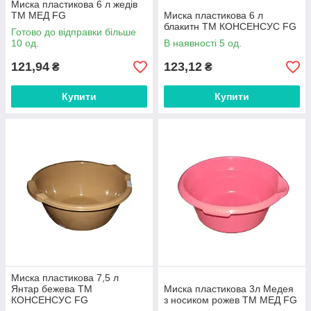
Миска пластикова 6 л жедів
ТМ МЕД FG
Миска пластикова 6 л
блакитн ТМ КОНСЕНСУС FG
Готово до відправки більше
10 од.
В наявності 5 од.
121,94
123,12
₴
₴
Купити
Купити
Миска пластикова 7,5 л
Янтар бежева ТМ
Миска пластикова 3л Медея
КОНСЕНСУС FG
з носиком рожев ТМ МЕД FG