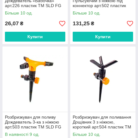
Дождеватель «Бабочка»
Пульсуючий з ніжкою під
арт.226 пластик ТМ SLD FG
коннектор арт.502 пластик
ТМ SLD FG
Більше 10 од.
Більше 10 од.
26,07
131,25
₴
₴
Купити
Купити
Розбризкувач для поливу
Розбризкувач для поливання
Дождеватель 3-ка з ніжкою
Дощівник 3 з ніжкою,
арт.503 пластик ТМ SLD FG
короткий арт.504 пластик ТМ
SLD FG
В наявності 9 од.
Більше 10 од.