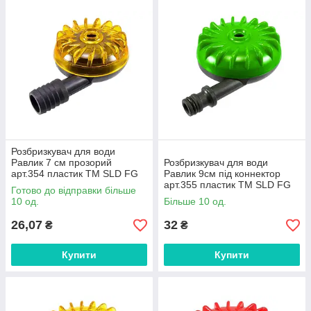
Розбризкувач для води
Равлик 7 см прозорий
Розбризкувач для води
арт.354 пластик ТМ SLD FG
Равлик 9см під коннектор
арт.355 пластик ТМ SLD FG
Готово до відправки більше
10 од.
Більше 10 од.
26,07
32
₴
₴
Купити
Купити