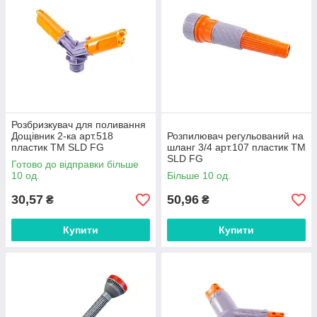
Розбризкувач для поливання
Дощівник 2-ка арт.518
Розпилювач регульований на
пластик ТМ SLD FG
шланг 3/4 арт.107 пластик ТМ
SLD FG
Готово до відправки більше
10 од.
Більше 10 од.
30,57
50,96
₴
₴
Купити
Купити