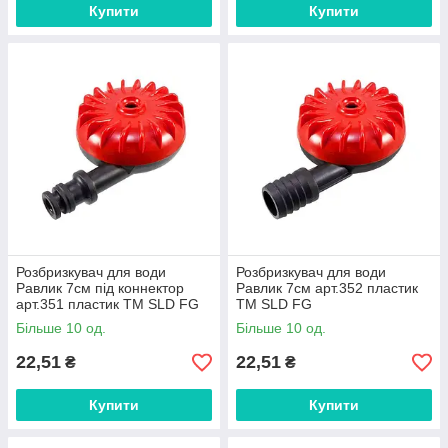
Купити
Купити
Розбризкувач для води
Розбризкувач для води
Равлик 7см під коннектор
Равлик 7см арт.352 пластик
арт.351 пластик ТМ SLD FG
ТМ SLD FG
Більше 10 од.
Більше 10 од.
22,51
22,51
₴
₴
Купити
Купити