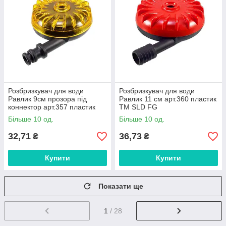
Розбризкувач для води
Розбризкувач для води
Равлик 9см прозора під
Равлик 11 см арт.360 пластик
коннектор арт.357 пластик
ТМ SLD FG
ТМ SLD FG
Більше 10 од.
Більше 10 од.
32,71
36,73
₴
₴
Купити
Купити
Показати ще
1
/ 28