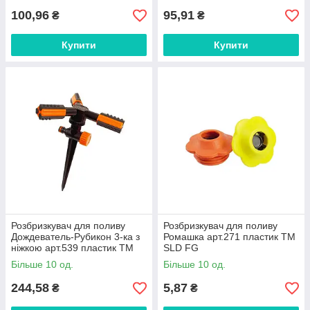
100,96
95,91
₴
₴
Купити
Купити
Розбризкувач для поливу
Розбризкувач для поливу
Дождеватель-Рубикон 3-ка з
Ромашка арт.271 пластик ТМ
ніжкою арт.539 пластик ТМ
SLD FG
SLD FG
Більше 10 од.
Більше 10 од.
244,58
5,87
₴
₴