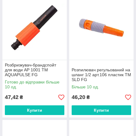
Розбризкувач-брандспойт
для води АР 1001 ТМ
Розпилювач регульований на
AQUAPULSE FG
шланг 1/2 арт.106 пластик ТМ
SLD FG
Готово до відправки більше
10 од.
Більше 10 од.
47,42
46,20
₴
₴
Купити
Купити