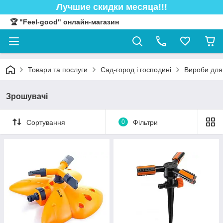
Лучшие скидки месяца!!!
🏆 "Feel-good" онлайн-магазин
Товари та послуги
Сад-город і господині
Вироби для
Зрошувачі
Сортування
0
Фільтри