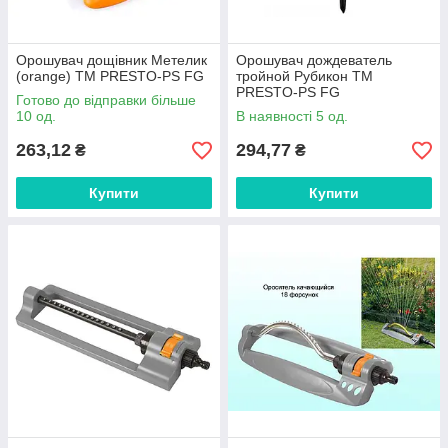
Орошувач дощівник Метелик
Орошувач дождеватель
(orange) ТМ PRESTO-PS FG
тройной Рубикон ТМ
PRESTO-PS FG
Готово до відправки більше
10 од.
В наявності 5 од.
263,12
294,77
₴
₴
Купити
Купити