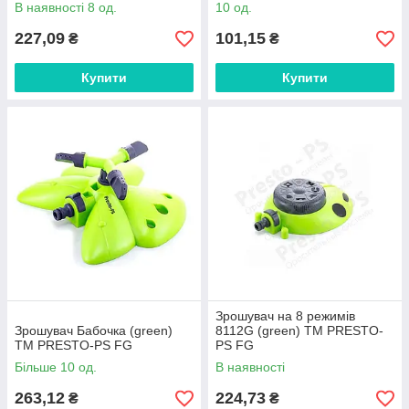
В наявності 8 од.
10 од.
227,09
101,15
₴
₴
Купити
Купити
Зрошувач на 8 режимів
Зрошувач Бабочка (green)
8112G (green) ТМ PRESTO-
ТМ PRESTO-PS FG
PS FG
Більше 10 од.
В наявності
263,12
224,73
₴
₴