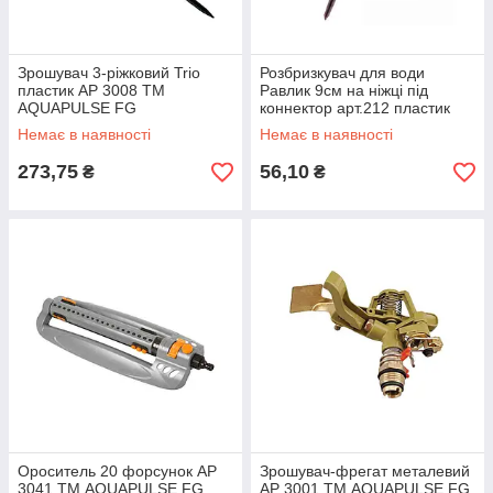
Зрошувач 3-ріжковий Trio
Розбризкувач для води
пластик АР 3008 ТМ
Равлик 9см на ніжці під
AQUAPULSE FG
коннектор арт.212 пластик
ТМ SLD FG
Немає в наявності
Немає в наявності
273,75
56,10
₴
₴
Ороситель 20 форсунок АР
Зрошувач-фрегат металевий
3041 ТМ AQUAPULSE FG
АР 3001 ТМ AQUAPULSE FG