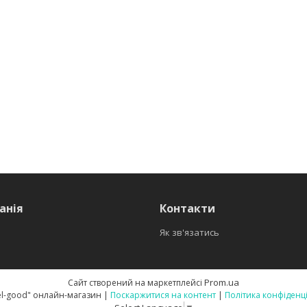
анія
Контакти
Як зв'язатись
Prom.ua
Сайт створений на маркетплейсі
🏆 "Feel-good" онлайн-магазин |
Поскаржитися на контент
|
Політика конфіденц