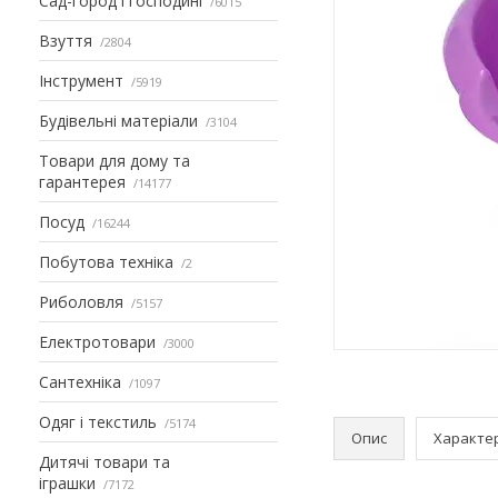
Сад-город і господині
6015
Взуття
2804
Інструмент
5919
Будівельні матеріали
3104
Товари для дому та
гарантерея
14177
Посуд
16244
Побутова техніка
2
Риболовля
5157
Електротовари
3000
Сантехніка
1097
Одяг і текстиль
5174
Опис
Характе
Дитячі товари та
іграшки
7172