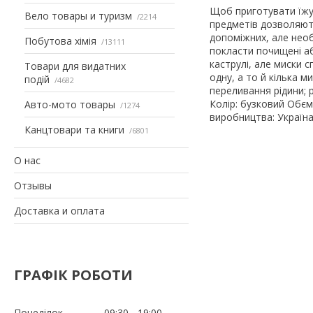
Щоб приготувати їжу,
Вело товары и туризм
2214
предметів дозволяють
допоміжних, але нео
Побутова хімія
13111
покласти почищені аб
каструлі, але миски 
Товари для видатних
одну, а то й кілька м
подій
4682
переливання рідини; р
Колір: бузковий Обєм
Авто-мото товары
1274
виробництва: Україн
Канцтовари та книги
6801
О нас
Отзывы
Доставка и оплата
ГРАФІК РОБОТИ
Понеділок
09:30
19:00