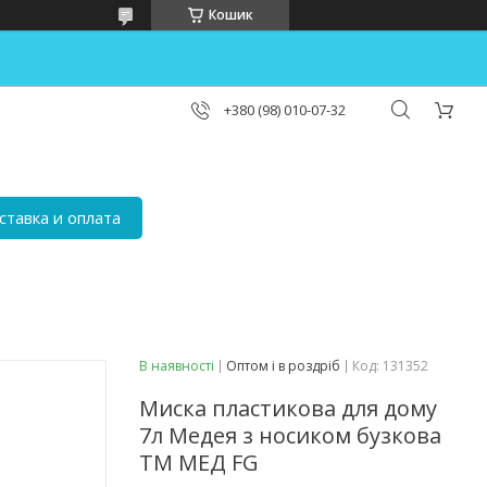
Кошик
+380 (98) 010-07-32
ставка и оплата
В наявності
Оптом і в роздріб
Код:
131352
Миска пластикова для дому
7л Медея з носиком бузкова
ТМ МЕД FG