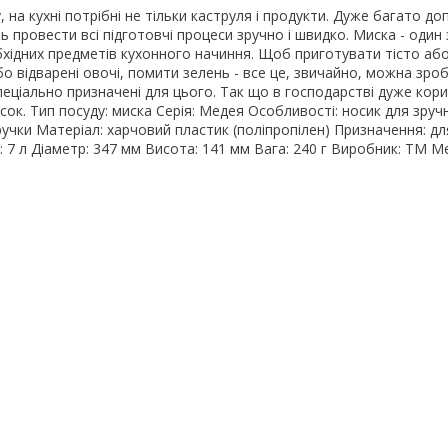
 на кухні потрібні не тільки каструля і продукти. Дуже багато д
 провести всі підготовчі процеси зручно і швидко. Миска - один 
бхідних предметів кухонного начиння. Щоб приготувати тісто аб
о відварені овочі, помити зелень - все це, звичайно, можна зроб
спеціально призначені для цього. Так що в господарстві дуже кор
исок. Тип посуду: миска Серія: Медея Особливості: носик для зруч
учки Матеріал: харчовий пластик (поліпропілен) Призначення: для
: 7 л Діаметр: 347 мм Висота: 141 мм Вага: 240 г Виробник: ТМ М
а