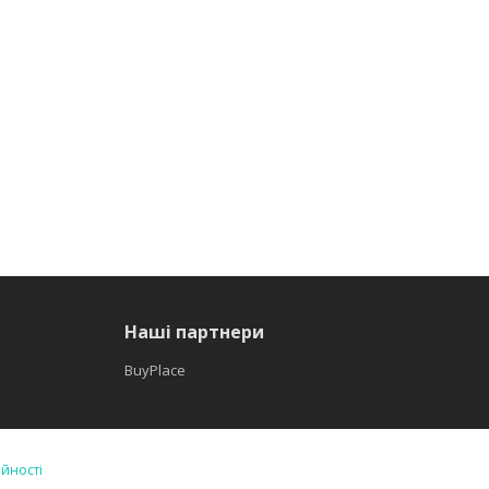
Наші партнери
BuyPlace
ійності