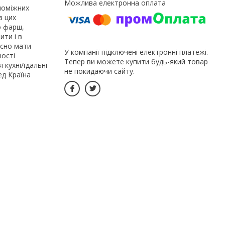
опоміжних
з цих
о фарш,
ити і в
исно мати
У компанії підключені електронні платежі.
ності
Тепер ви можете купити будь-який товар
 кухні/їдальні
не покидаючи сайту.
ед Країна