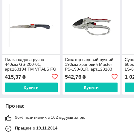
Пилка садова ручна
Секатор садовий ручний
Сучк
440мм GS-200-01,
190мм храповий Master
685м
арт.163194 ТМ VITALS FG
PS-190-01R, арт.123183
LS-6
ТМ VITALS FG
VIT
415,37
542,76
1 0
₴
₴
Купити
Купити
Про нас
96% позитивних з 162 відгуків за рік
Працює з 19.11.2014