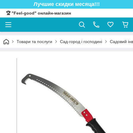
Лучшие скидки месяца!!!
🏆 "Feel-good" онлайн-магазин
Товари та послуги
Сад-город і господині
Садовий ін