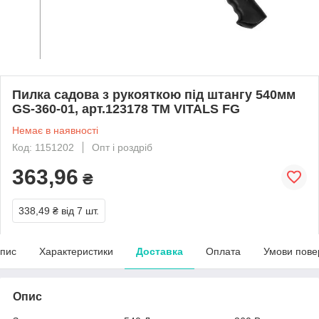
Пилка садова з рукояткою під штангу 540мм
GS-360-01, арт.123178 ТМ VITALS FG
Немає в наявності
Код: 1151202
Опт і роздріб
363,96
₴
338,49 ₴
від 7 шт.
пис
Характеристики
Доставка
Оплата
Умови пове
Опис