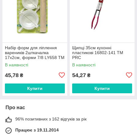
Набір форм для ліплення
Щипці 35см кухонні
вареників 2шткачалка
пластикові 16802-141 ТМ
17x2см, форми 7/8 LY658 ТМ
PRC
PRC
В наявності
В наявності
45,78
54,27
₴
₴
Купити
Купити
Про нас
96% позитивних з 162 відгуків за рік
Працює з 19.11.2014