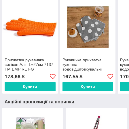
Прихватка рукавичка
Рукавичка прихватка
Рука
силікон Алін L=27см 7137
кухонна
кухо
ТМ EMPIRE FG
водовідштовхувальні
водо
Великий горошок (сіра)
Гор
178,66
167,55
170
₴
₴
арт.вгсрпв ТМ ПЛАТКИ-
арт.
ОПТ FG FG
ОПТ
Купити
Купити
Акційні пропозиції та новинки