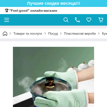
Лучшие скидки месяца!!!
🏆 "Feel-good" онлайн-магазин
Товари та послуги
Посуд
Пластмасові вироби
Кух