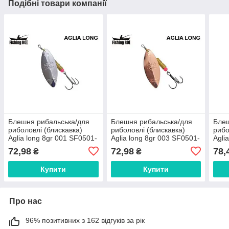
Подібні товари компанії
Блешня рибальська/для
Блешня рибальська/для
Блеш
риболовлі (блискавка)
риболовлі (блискавка)
рибо
Aglia long 8gr 001 SF0501-
Aglia long 8gr 003 SF0501-
Agli
8-001 ТМ FISHING ROI FG
8-003 ТМ FISHING ROI FG
8-10
72,98
72,98
78,
₴
₴
Купити
Купити
Про нас
96% позитивних з 162 відгуків за рік