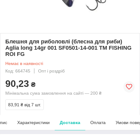
Блешня для риболовлі (блесна для риби)
Aglia long 14gr 001 SF0501-14-001 ТМ FISHING
ROI FG
Немає в наявності
Код: 664745
Опт і роздріб
90,23
₴
Мінімальна сума замовлення на сайті — 200 ₴
83,91 ₴
від 7 шт.
пис
Характеристики
Доставка
Оплата
Умови пове