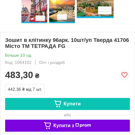
Зошит в клітинку 96арк. 10шт/уп Тверда 41706
Місто ТМ ТЕТРАДА FG
Більше 10 од.
Код: 1064102
Опт і роздріб
483,30
₴
442,36 ₴
від 7 шт.
Купити
або
Купити з