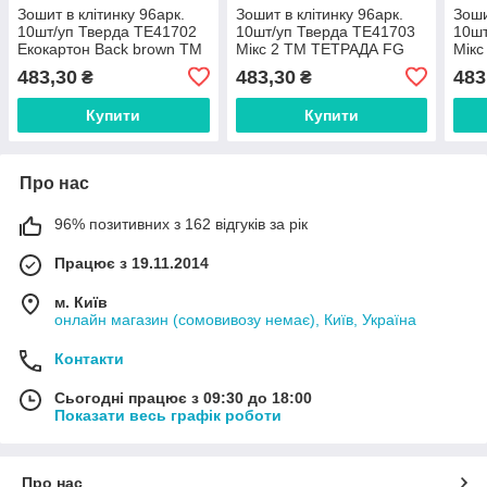
Зошит в клітинку 96арк.
Зошит в клітинку 96арк.
Зоши
10шт/уп Тверда ТЕ41702
10шт/уп Тверда ТЕ41703
10шт
Екокартон Back brown ТМ
Мікс 2 ТМ ТЕТРАДА FG
Мік
ТЕТРАДА FG
483,30
483,30
483
₴
₴
Купити
Купити
Про нас
96% позитивних з 162 відгуків за рік
Працює з 19.11.2014
м. Київ
онлайн магазин (сомовивозу немає), Київ, Україна
Контакти
Сьогодні працює з 09:30 до 18:00
Показати весь графік роботи
Про нас