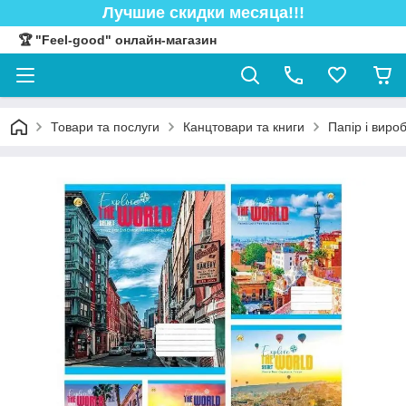
Лучшие скидки месяца!!!
🏆 "Feel-good" онлайн-магазин
Товари та послуги
Канцтовари та книги
Папір і виро