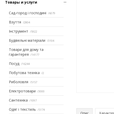
Товары и услуги
Сад-город і господині
6079
Взуття
2804
Інструмент
5922
Будівельні матеріали
3104
Товари для дому та
гарантерея
14177
Посуд
16244
Побутова техніка
2
Риболовля
5157
Електротовари
3000
Сантехніка
1097
Одяг і текстиль
5174
Опис
Характе