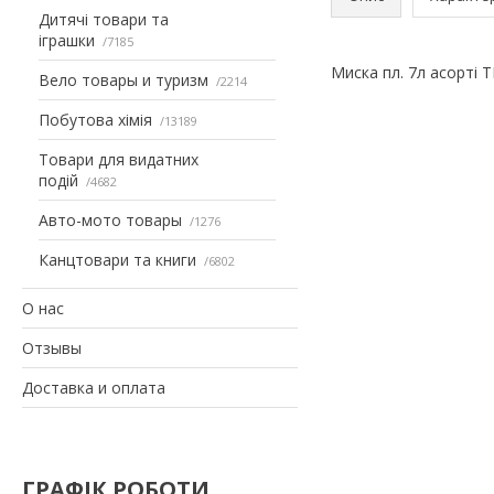
Дитячі товари та
іграшки
7185
Миска пл. 7л асорті 
Вело товары и туризм
2214
Побутова хімія
13189
Товари для видатних
подій
4682
Авто-мото товары
1276
Канцтовари та книги
6802
О нас
Отзывы
Доставка и оплата
ГРАФІК РОБОТИ