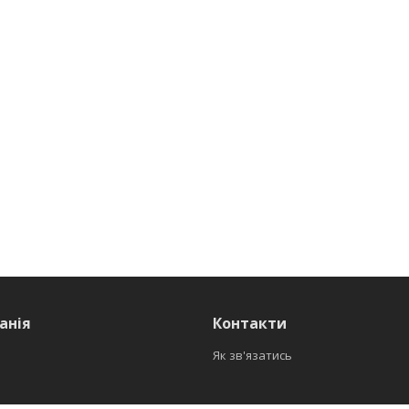
анія
Контакти
Як зв'язатись