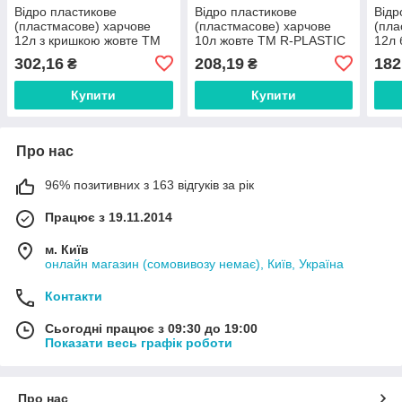
Відро пластикове
Відро пластикове
Відр
(пластмасове) харчове
(пластмасове) харчове
(пла
12л з кришкою жовте ТМ
10л жовте ТМ R-PLASTIC
12л 
R-PLASTIC FG
FG
R-P
302,16
208,19
182
₴
₴
Купити
Купити
Про нас
96% позитивних з 163 відгуків за рік
Працює з 19.11.2014
м. Київ
онлайн магазин (сомовивозу немає), Київ, Україна
Контакти
Сьогодні працює з 09:30 до 19:00
Показати весь графік роботи
Про нас