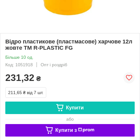
Відро пластикове (пластмасове) харчове 12л
жовте ТМ R-PLASTIC FG
Більше 10 од.
Код: 1051918
Опт і роздріб
231,32
₴
211,65 ₴
від 7 шт.
Купити
або
Купити з