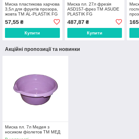
Миска пластикова харчова
Миска пл. 27л фрезія
Миск
3,5л для фруктів прозора,
ASD157-фрез ТМ ASUDE
госп
жовта ТМ AL-PLASTIK FG
PLASTIK FG
про
PLA
57,55
487,87
165
₴
₴
Купити
Купити
Акційні пропозиції та новинки
Миска пл. 7л Медея з
носиком фіолетов ТМ МЕД