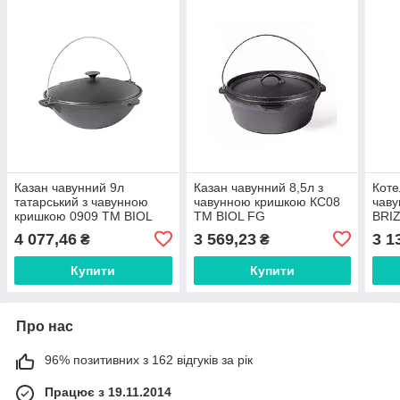
Казан чавунний 9л
Казан чавунний 8,5л з
Коте
татарський з чавунною
чавунною кришкою КС08
чав
кришкою 0909 ТМ BIOL
ТМ BIOL FG
BRI
FG
4 077,46
3 569,23
3 1
₴
₴
Купити
Купити
Про нас
96% позитивних з 162 відгуків за рік
Працює з 19.11.2014