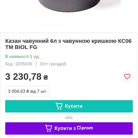
Казан чавунний 6л з чавунною кришкою КС06
ТМ BIOL FG
В наявності 1 од.
Код: 1035035
Опт і роздріб
3 230,78
₴
3 004,63 ₴
від 7 шт.
Купити
або
Купити з