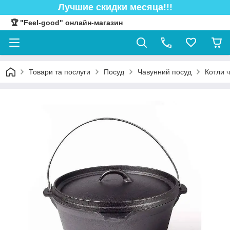
Лучшие скидки месяца!!!
🏆 "Feel-good" онлайн-магазин
Товари та послуги
Посуд
Чавунний посуд
Котли ч