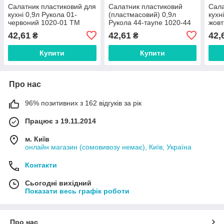
Салатник пластиковий для
Салатник пластиковий
Сала
кухні 0,9л Рукола 01-
(пластмасовий) 0,9л
кухн
червоний 1020-01 ТМ
Рукола 44-таупе 1020-44
жовт
LAMELA FG
ТМ LAMELA FG FG
LAM
42,61
42,61
42,
₴
₴
Купити
Купити
Про нас
96% позитивних з 162 відгуків за рік
Працює з 19.11.2014
м. Київ
онлайн магазин (сомовивозу немає), Київ, Україна
Контакти
Сьогодні вихідний
Показати весь графік роботи
Про нас