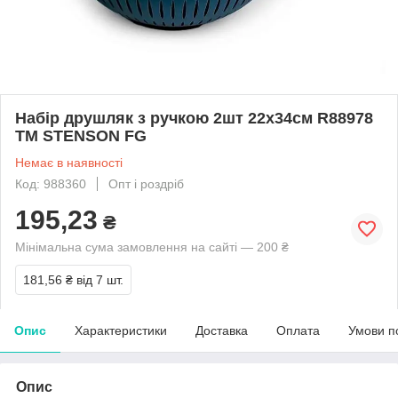
Набір друшляк з ручкою 2шт 22х34см R88978
ТМ STENSON FG
Немає в наявності
Код: 988360
Опт і роздріб
195,23
₴
Мінімальна сума замовлення на сайті — 200 ₴
181,56 ₴
від 7 шт.
Опис
Характеристики
Доставка
Оплата
Умови п
Опис