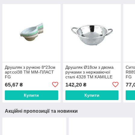
Друшляк з ручкою 8*23см
Друшляк Ø18см з двома
Сито
арт.col38 ТМ ММ-ПЛАСТ
ручками з нержавіючої
R88
FG
cталі 4328 ТМ KAMILLE
FG
FG
65,67
142,20
77,
₴
₴
Купити
Купити
Акційні пропозиції та новинки