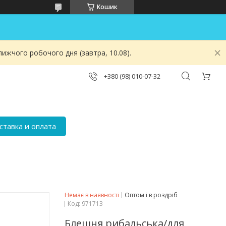
Кошик
ижчого робочого дня (завтра, 10.08).
+380 (98) 010-07-32
ставка и оплата
Немає в наявності
Оптом і в роздріб
Код:
971713
Блешня рибальська/для