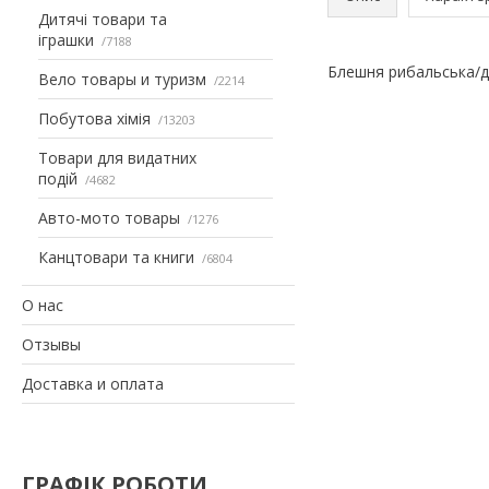
Дитячі товари та
іграшки
7188
Блешня рибальська/для
Вело товары и туризм
2214
Побутова хімія
13203
Товари для видатних
подій
4682
Авто-мото товары
1276
Канцтовари та книги
6804
О нас
Отзывы
Доставка и оплата
ГРАФІК РОБОТИ