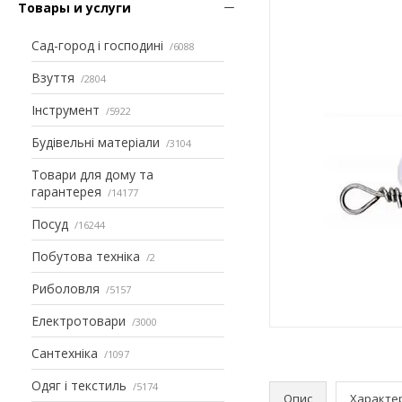
Товары и услуги
Сад-город і господині
6088
Взуття
2804
Інструмент
5922
Будівельні матеріали
3104
Товари для дому та
гарантерея
14177
Посуд
16244
Побутова техніка
2
Риболовля
5157
Електротовари
3000
Сантехніка
1097
Одяг і текстиль
5174
Опис
Характе