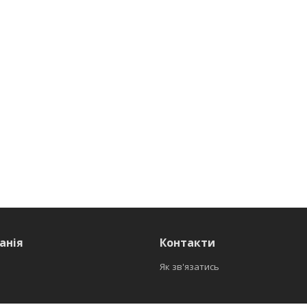
анія
Контакти
Як зв'язатись