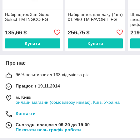
Набір щіток 3шт Super
Набір щіток для лаку (4шт)
Щітк
Select ТМ INGCO FG
01-960 ТМ FAVORIT FG
шліф
рифл
MAS
135,66
256,75
219
₴
₴
Купити
Купити
Про нас
96% позитивних з 163 відгуків за рік
Працює з 19.11.2014
м. Київ
онлайн магазин (сомовивозу немає), Київ, Україна
Контакти
Сьогодні працює з 09:30 до 19:00
Показати весь графік роботи