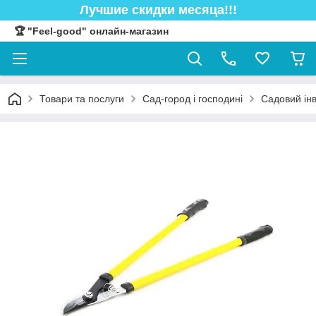
Лучшие скидки месяца!!!
🏆 "Feel-good" онлайн-магазин
Товари та послуги
Сад-город і господині
Садовий ін