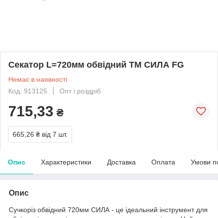
Секатор L=720мм обвідний ТМ СИЛА FG
Немає в наявності
Код: 913125
Опт і роздріб
715,33
₴
665,26 ₴
від 7 шт.
Опис
Характеристики
Доставка
Оплата
Умови п
Опис
Сучкоріз обвідний 720мм СИЛА - це ідеальний інструмент для