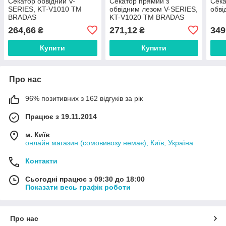
Секатор обвідний V-
Секатор прямий з
Сек
SERIES, KT-V1010 ТМ
обвідним лезом V-SERIES,
обв
BRADAS
KT-V1020 ТМ BRADAS
264,66
271,12
349
₴
₴
Купити
Купити
Про нас
96% позитивних з 162 відгуків за рік
Працює з 19.11.2014
м. Київ
онлайн магазин (сомовивозу немає), Київ, Україна
Контакти
Сьогодні працює з 09:30 до 18:00
Показати весь графік роботи
Про нас