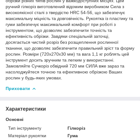
обрізки різних типів рослин у важкодоступних місцях. Цей
ручний гілкоріз виготовлений відомим виробником Сила з
високоякісної сталі з твердістю HRC 54-56, що забезпечує
максимальну міцність та довговічність. Рукоятка із пластику та
гуми забезпечує максимальний комфорт при роботі з
інструментом, що дозволяє забезпечити точність та
ефективність обрізки. Завдяки спеціальній заточці,
досягається чистий розріз без розщеплення рослинної
тканини, що дозволяє забезпечити правильний зріст та форму
рослин. Розміри (720х270х30 мм) та вага 1,1 кг роблять цей
інструмент досить зручним та легким у використанні.
Замовляйте Сучкоріз обвідний 720 мм СИЛА вже зараз та
насолоджуйтеся точною та ефективною обрізкою Ваших
рослин у будь-яких умовах.
Приховати
Характеристики
Основні
Тип інструменту
Гілкоріз
Матеріал рукоятки
Гума