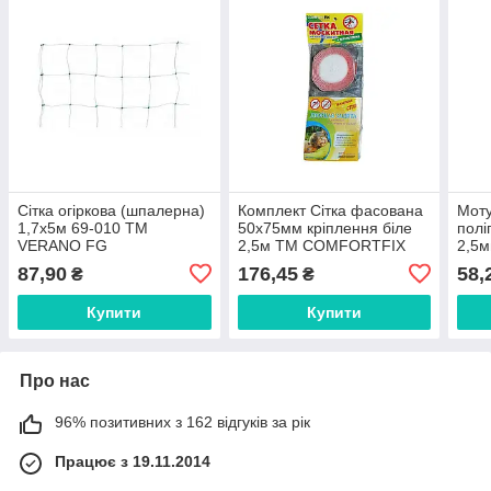
Сітка огіркова (шпалерна)
Комплект Сітка фасована
Моту
1,7х5м 69-010 ТМ
50х75мм кріплення біле
полі
VERANO FG
2,5м ТМ COMFORTFIX
2,5м
FG
87,90
176,45
58,
₴
₴
Купити
Купити
Про нас
96% позитивних з 162 відгуків за рік
Працює з 19.11.2014