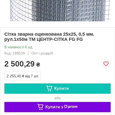
Сітка зварна оцинкована 25х25, 0,5 мм.
рул.1х50м ТМ ЦЕНТР-СІТКА FG FG
В наявності 6 од.
Код: 188539
Опт і роздріб
2 500,29
₴
2 255,40 ₴
від 7 шт.
Купити
або
Купити з