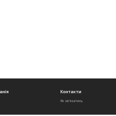
анія
Контакти
Як зв'язатись