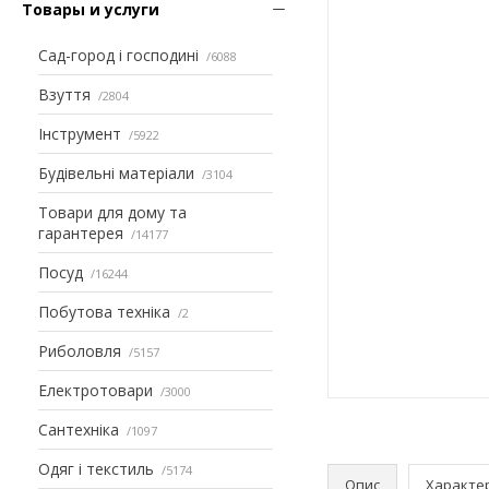
Товары и услуги
Сад-город і господині
6088
Взуття
2804
Інструмент
5922
Будівельні матеріали
3104
Товари для дому та
гарантерея
14177
Посуд
16244
Побутова техніка
2
Риболовля
5157
Електротовари
3000
Сантехніка
1097
Одяг і текстиль
5174
Опис
Характе