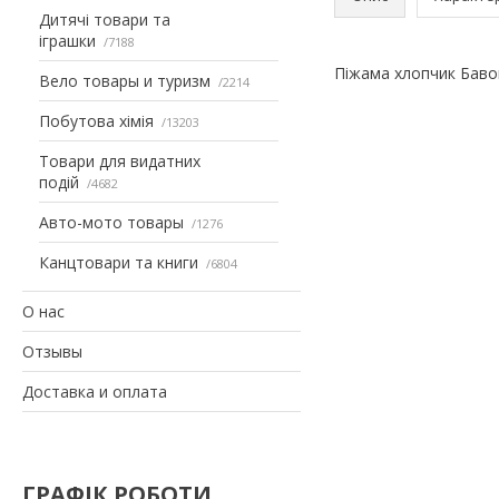
Дитячі товари та
іграшки
7188
Піжама хлопчик Баво
Вело товары и туризм
2214
Побутова хімія
13203
Товари для видатних
подій
4682
Авто-мото товары
1276
Канцтовари та книги
6804
О нас
Отзывы
Доставка и оплата
ГРАФІК РОБОТИ