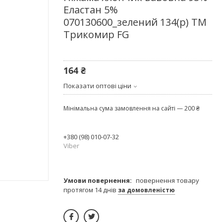
Еластан 5%
070130600_зелений 134(р) ТМ
Трикомир FG
164 ₴
Показати оптові ціни
Мінімальна сума замовлення на сайті — 200 ₴
+380 (98) 010-07-32
Viber
повернення товару
протягом 14 днів
за домовленістю