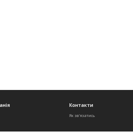
анія
Контакти
Як зв'язатись