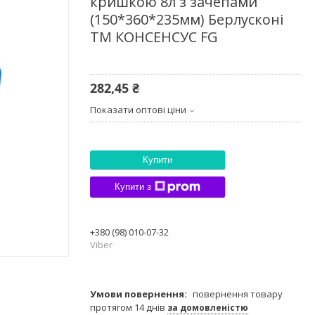
кришкою 8л з зачепами
(150*360*235мм) Берлусконі
ТМ КОНСЕНСУС FG
282,45 ₴
Показати оптові ціни
Купити
Купити з
+380 (98) 010-07-32
Viber
повернення товару
протягом 14 днів
за домовленістю