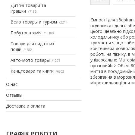
Дитячі товари та
іграшки
7185
Ємності для зберіганн
Вело товары и туризм
2214
псувалися і довго збе
цього ідеально підхо
Побутова хімія
13189
холодильнику або роз
тримається, що забез
Товари для видатних
контейнера дозволяют
подій
4682
роботі, на пікніку, в
універсальне Матеріа
Авто-мото товары
1276
прозорийbr> Обєм: 80
Канцтовари та книги
миття в посудомийній
6802
зберігання в морозил
мікрохвильовці зняти
О нас
Отзывы
Доставка и оплата
ГРАФІК РОБОТИ