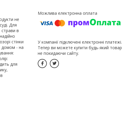
родукти не
суді. Для
 страви в
 надійно
озорі стінки
У компанії підключені електронні платежі.
а домом - на
Тепер ви можете купити будь-який товар
ування:
не покидаючи сайту.
лір:
одить для
ику,
 в