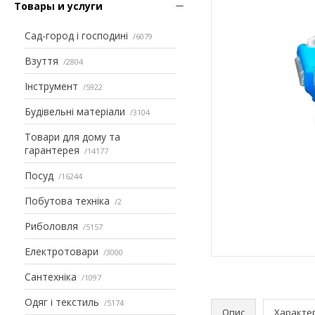
Товары и услуги
Сад-город і господині
6079
Взуття
2804
Інструмент
5922
Будівельні матеріали
3104
Товари для дому та
гарантерея
14177
Посуд
16244
Побутова техніка
2
Риболовля
5157
Електротовари
3000
Сантехніка
1097
Одяг і текстиль
5174
Опис
Характе