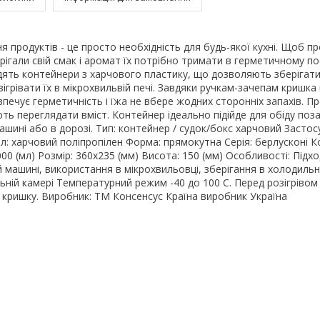
я продуктів - це просто необхідність для будь-якої кухні. Щоб п
рігали свій смак і аромат їх потрібно тримати в герметичному по
дять контейнери з харчового пластику, що дозволяють зберігати
ігрівати їх в мікрохвильвій печі. Завдяки ручкам-зачепам кришка
печує герметичність і їжа не вбере жодних сторонніх запахів. Пр
ь переглядати вміст. Контейнер ідеально підійде для обіду поз
 машині або в дорозі. Тип: контейнер / судок/бокс харчовий Застос
л: харчовий поліпропілен Форма: прямокутна Серія: берлусконі Ко
00 (мл) Розмір: 360х235 (мм) Висота: 150 (мм) Особливості: Підх
 машині, використання в мікрохвильовці, зберігання в холодильн
ьній камері Температурний режим -40 до 100 С. Перед розігрівом
 кришку. Виробник: ТМ Консенсус Країна виробник Україна