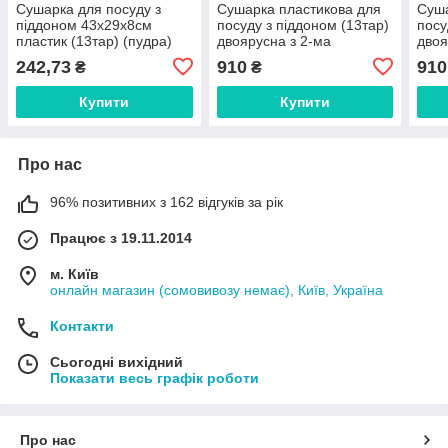
Сушарка для посуду з
Сушарка пластикова для
Суша
піддоном 43х29х8см
посуду з піддоном (13тар)
посу
пластик (13тар) (пудра)
двоярусна з 2-ма
двоя
ТМ R-PLASTIC FG
піддонами (беж-кор) ТМ
підд
242,73
910
910
₴
₴
R-PLASTIC FG FG
бак
FG 
Купити
Купити
Про нас
96% позитивних з 162 відгуків за рік
Працює з 19.11.2014
м. Київ
онлайн магазин (сомовивозу немає), Київ, Україна
Контакти
Сьогодні вихідний
Показати весь графік роботи
Про нас