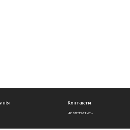
анія
Контакти
Як зв'язатись