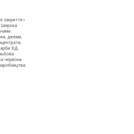
е закриття і
. Широка
инами.
оки, джеми,
онцентрати,
фарби ВД,
ізьбова
шка червона
 виробництва: