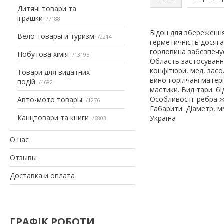
Дитячі товари та
іграшки
7188
Бідон для збереження
Вело товары и туризм
2214
герметичність досяг
горловина забезпечує
Побутова хімія
13195
Область застосування
конфітюри, мед, засол
Товари для видатних
вино-горілчані матері
подій
4682
мастики. Вид тари: б
Особливості: ребра ж
Авто-мото товары
1276
Габарити: Діаметр, м
Канцтовари та книги
Україна
6803
О нас
Отзывы
Доставка и оплата
ГРАФІК РОБОТИ