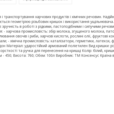
 і транспортування харчових продуктів і хімічних речовин. Надійн
ається геометрією різьбових кришок і використання ущільнювача
 зручність в роботі з рідкими, пастоподібними і сипучими речов
: - харчова промисловість: збір молока, згущеного молока, пат
ювання овочів і риби, харчові кислоти, рослині олії, фруктові к
али; - хімічна промисловість: каталізатори, герметики, латекси, 
ідон Матеріал: ударостійкий армований поліетилен Вид кришки: р
орсткості та ручка для перенесення на кришці Колір: білий, кри
м - 450; Висота: 760; Обєм: 100л Виробник: ТМ Консенсус Країна