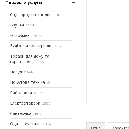
Товары и услуги
Сад-город і господині
6088
Взуття
2804
Інструмент
5922
Будівельні матеріали
3104
Товари для дому та
гарантерея
14177
Посуд
16244
Побутова техніка
2
Риболовля
5157
Електротовари
3000
Сантехніка
1097
Одяг і текстиль
5174
Опис
Характе