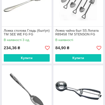
Ложка столова Гладь (6шт/уп)
Ложка чайна 6шт SS Лопата
ТМ SEE WE FG FG
R89458 ТМ STENSON FG
В наявності 3 од.
В наявності
234,36
84,90
₴
₴
Купити
Купити