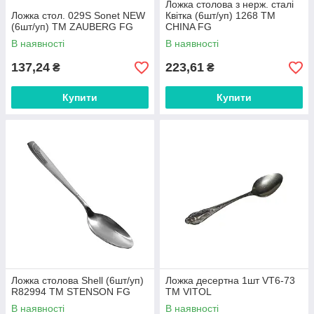
Ложка столова з нерж. сталі
Ложка стол. 029S Sonet NEW
Квітка (6шт/уп) 1268 ТМ
(6шт/уп) ТМ ZAUBERG FG
CHINA FG
В наявності
В наявності
137,24
223,61
₴
₴
Купити
Купити
Ложка столова Shell (6шт/уп)
Ложка десертна 1шт VT6-73
R82994 ТМ STENSON FG
ТМ VITOL
В наявності
В наявності