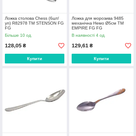
Ложка столова Chess (6шт/
Ложка для морозива 9485
уп) R82978 ТМ STENSON FG
механічна Немо Ø5см ТМ
FG
EMPIRE FG FG
Більше 10 од.
В наявності 4 од.
128,05
129,61
₴
₴
Купити
Купити