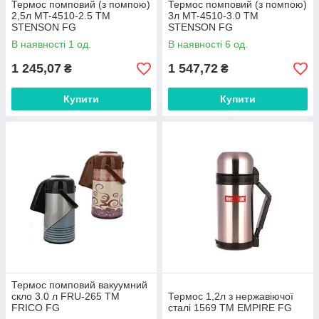
Термос помповий (з помпою)
Термос помповий (з помпою)
2,5л MT-4510-2.5 ТМ
3л MT-4510-3.0 ТМ
STENSON FG
STENSON FG
В наявності 1 од.
В наявності 6 од.
1 245,07
1 547,72
₴
₴
Купити
Купити
Термос помповий вакуумний
скло 3.0 л FRU-265 ТМ
Термос 1,2л з нержавіючої
FRICO FG
сталі 1569 ТМ EMPIRE FG