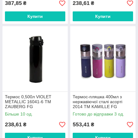
387,85
238,61
₴
₴
Купити
Купити
Термос 0,500л VIOLET
Термос-пляшка 400мл з
METALLIC 16041-6 ТМ
нержавіючої сталі асорті
ZAUBERG FG
2014 ТМ KAMILLE FG
Більше 10 од.
Готово до відправки 3 од.
238,61
553,41
₴
₴
Купити
Купити