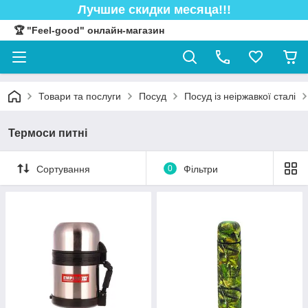
Лучшие скидки месяца!!!
🏆 "Feel-good" онлайн-магазин
Товари та послуги
Посуд
Посуд із неіржавкої сталі
Термоси питні
Сортування
0
Фільтри