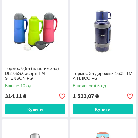
Термос 0,5л (пластикскло)
DB105SX асорті ТМ
Термос 3л дорожній 1608 ТМ
STENSON FG
А-ПЛЮС FG
Більше 10 од.
В наявності 5 од.
314,11
1 533,07
₴
₴
Купити
Купити