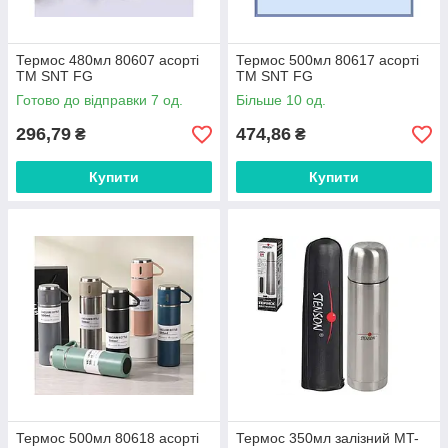
Термос 480мл 80607 асорті
Термос 500мл 80617 асорті
ТМ SNT FG
ТМ SNT FG
Готово до відправки 7 од.
Більше 10 од.
296,79
474,86
₴
₴
Купити
Купити
Термос 500мл 80618 асорті
Термос 350мл залізний MT-