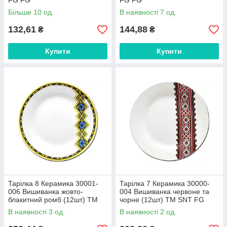
FG FG
FG FG
Більше 10 од.
В наявності 7 од.
132,61
144,88
₴
₴
Купити
Купити
Тарілка 8 Керамика 30001-
Тарілка 7 Керамика 30000-
006 Вишиванка жовто-
004 Вишиванка червоне та
блакитний ромб (12шт) ТМ
чорне (12шт) ТМ SNT FG
SNT FG
В наявності 3 од.
В наявності 2 од.