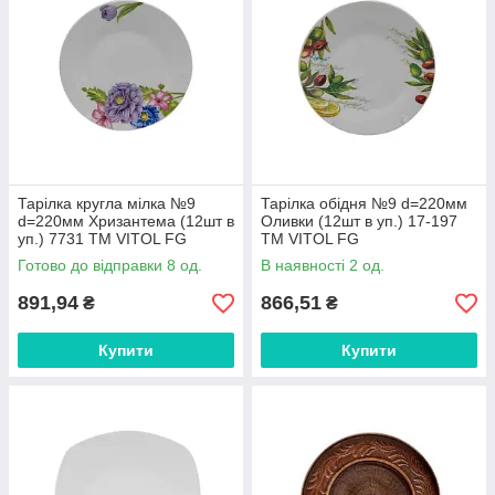
Тарілка кругла мілка №9
Тарілка обідня №9 d=220мм
d=220мм Хризантема (12шт в
Оливки (12шт в уп.) 17-197
уп.) 7731 ТМ VITOL FG
ТМ VITOL FG
Готово до відправки 8 од.
В наявності 2 од.
891,94
866,51
₴
₴
Купити
Купити