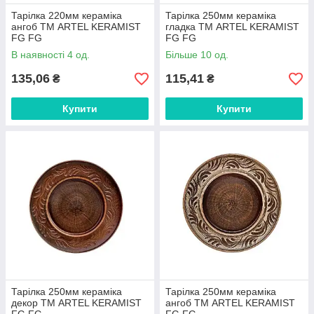
Тарiлка 220мм кераміка
Тарiлка 250мм кераміка
ангоб ТМ ARTEL KERAMIST
гладка ТМ ARTEL KERAMIST
FG FG
FG FG
В наявності 4 од.
Більше 10 од.
135,06
115,41
₴
₴
Купити
Купити
Тарiлка 250мм кераміка
Тарiлка 250мм кераміка
декор ТМ ARTEL KERAMIST
ангоб ТМ ARTEL KERAMIST