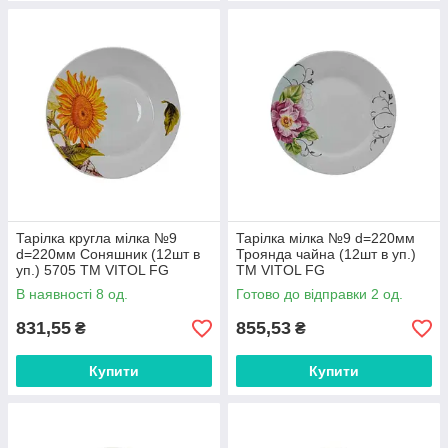
Тарілка кругла мілка №9
Тарілка мілка №9 d=220мм
d=220мм Соняшник (12шт в
Троянда чайна (12шт в уп.)
уп.) 5705 ТМ VITOL FG
ТМ VITOL FG
В наявності 8 од.
Готово до відправки 2 од.
831,55
855,53
₴
₴
Купити
Купити