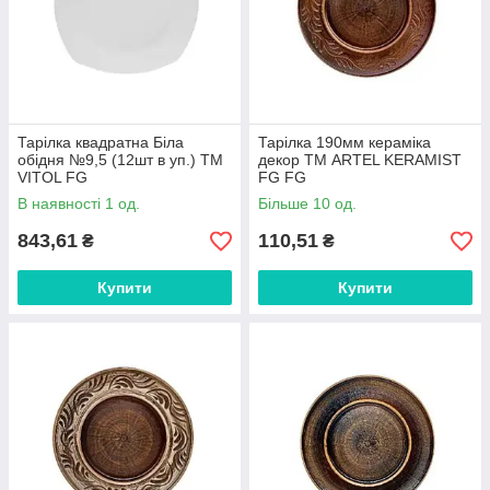
Тарілка квадратна Біла
Тарiлка 190мм кераміка
обідня №9,5 (12шт в уп.) ТМ
декор ТМ ARTEL KERAMIST
VITOL FG
FG FG
В наявності 1 од.
Більше 10 од.
843,61
110,51
₴
₴
Купити
Купити