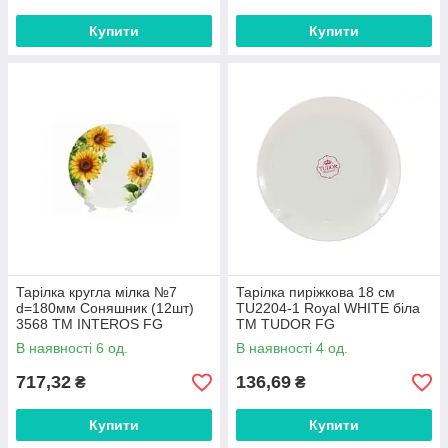
Купити
Купити
Тарілка кругла мілка №7
Тарілка пиріжкова 18 см
d=180мм Соняшник (12шт)
TU2204-1 Royal WHITE біла
3568 ТМ INTEROS FG
ТМ TUDOR FG
В наявності 6 од.
В наявності 4 од.
717,32
136,69
₴
₴
Купити
Купити