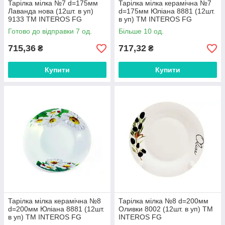
Тарілка мілка №7 d=175мм
Тарілка мілка керамічна №7
Лаванда нова (12шт. в уп)
d=175мм Юліана 8881 (12шт.
9133 ТМ INTEROS FG
в уп) ТМ INTEROS FG
Готово до відправки 7 од.
Більше 10 од.
715,36
717,32
₴
₴
Купити
Купити
Тарілка мілка керамічна №8
Тарілка мілка №8 d=200мм
d=200мм Юліана 8881 (12шт.
Оливки 8002 (12шт. в уп) ТМ
в уп) ТМ INTEROS FG
INTEROS FG