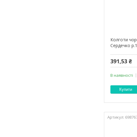
Колготи чор
Сердечко р.
391,53 ₴
В наявності
Купити
69876