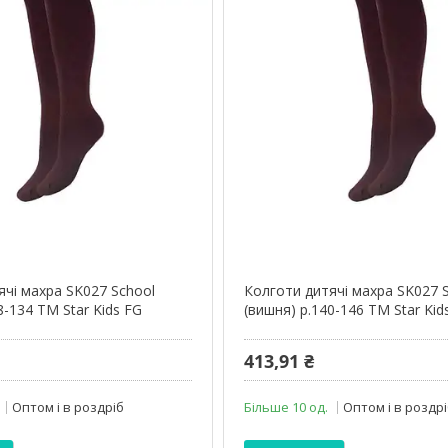
ячі махра SK027 School
Колготи дитячі махра SK027 
8-134 ТМ Star Kids FG
(вишня) р.140-146 ТМ Star Kid
413,91 ₴
Оптом і в роздріб
Більше 10 од.
Оптом і в роздр