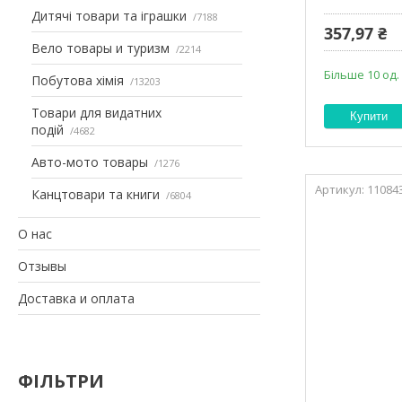
Дитячі товари та іграшки
7188
357,97 ₴
Вело товары и туризм
2214
Більше 10 од.
Побутова хімія
13203
Товари для видатних
Купити
подій
4682
Авто-мото товары
1276
11084
Канцтовари та книги
6804
О нас
Отзывы
Доставка и оплата
ФІЛЬТРИ