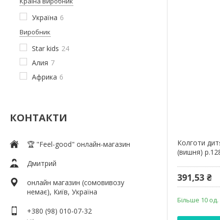
Країна виробник
Україна
6
Виробник
Star kids
24
Алия
7
Африка
6
КОНТАКТИ
Колготи дит
🏆 "Feel-good" онлайн-магазин
(вишня) р.12
Дмитрий
391,53 ₴
онлайн магазин (сомовивозу
немає), Київ, Україна
Більше 10 од.
+380 (98) 010-07-32