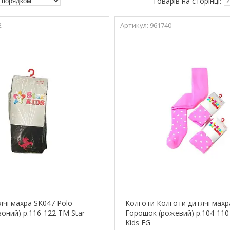
2
961740
ячі махра SK047 Polo
Колготи Колготи дитячі махр
оний) р.116-122 ТМ Star
Горошок (рожевий) р.104-110
Kids FG