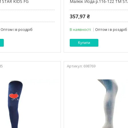
М STAR KIDS FG
Малюк Йода р.116-122 ТМ ST
357,97 ₴
Оптом і в роздріб
В наявності
Оптом і в роздріб
Купити
85
698769