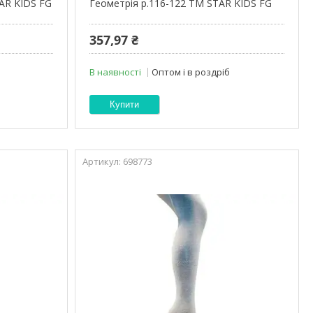
AR KIDS FG
Геометрія р.116-122 ТМ STAR KIDS FG
357,97 ₴
В наявності
Оптом і в роздріб
Купити
698773