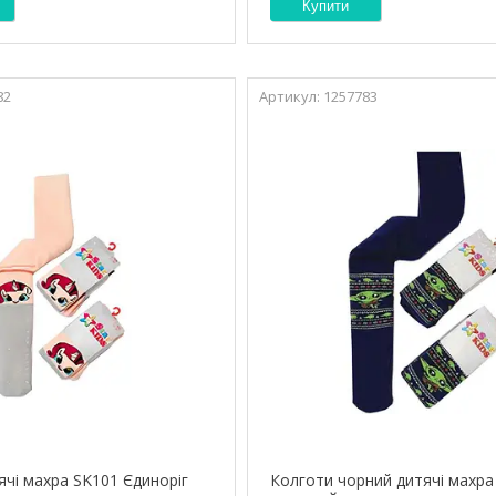
Купити
82
1257783
ячі махра SK101 Єдиноріг
Колготи чорний дитячі махра