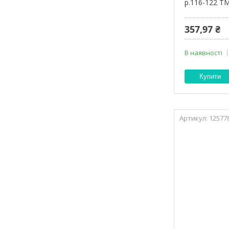
р.116-122 Т
357,97 ₴
В наявності
Купити
12577