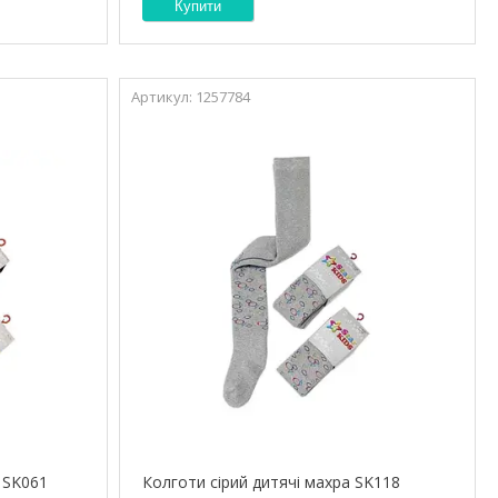
Купити
1257784
 SK061
Колготи сірий дитячі махра SK118