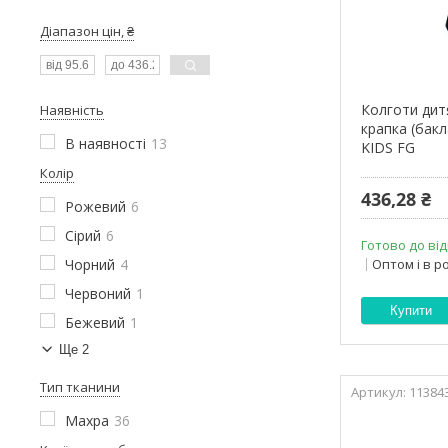
Діапазон цін, ₴
Колготи дит
Наявність
крапка (бак
В наявності
13
KIDS FG
Колір
436,28 ₴
Рожевий
6
Сірий
6
Готово до від
Чорний
4
Оптом і в р
Червоний
1
Купити
Бежевий
1
Ще 2
Тип тканини
11384
Махра
36