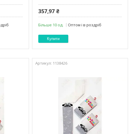
357,97 ₴
здріб
Більше 10 од.
Оптом і в роздріб
Купити
1138426