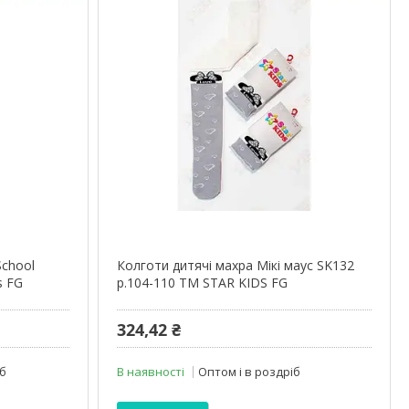
School
Колготи дитячі махра Мікі маус SK132
s FG
р.104-110 ТМ STAR KIDS FG
324,42 ₴
іб
В наявності
Оптом і в роздріб