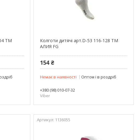
104 ТМ
Колготи дитячі арт.D-53 116-128 ТМ
АЛИЯ FG
154 ₴
роздріб
Немає в наявності
Оптом і в роздріб
+380 (98) 010-07-32
Viber
1136055