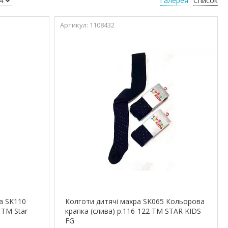
Галерея
Список
1108432
а SK110
Колготи дитячі махра SK065 Кольорова
 ТМ Star
крапка (слива) р.116-122 ТМ STAR KIDS
FG