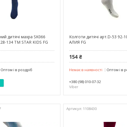
ний дитячі махра SK066
Колготи дитячі арт.D-53 92-
128-134 ТМ STAR KIDS FG
АЛИЯ FG
154 ₴
Оптом і в роздріб
Немає в наявності
Оптом і в 
+380 (98) 010-07-32
Viber
7
1108430