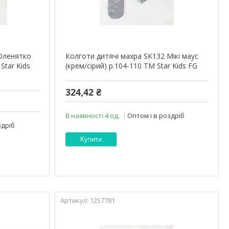
 Оленятко
Колготи дитячі махра SK132 Мікі маус
Star Kids
(крем/сірий) р.104-110 ТМ Star Kids FG
324,42 ₴
В наявності 4 од.
Оптом і в роздріб
здріб
Купити
1257781