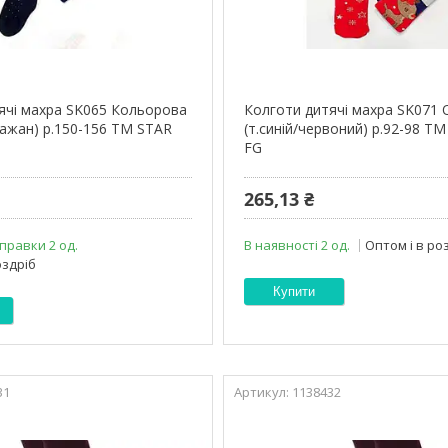
ячі махра SK065 Кольорова
Колготи дитячі махра SK071
лажан) р.150-156 ТМ STAR
(т.синій/червоний) р.92-98 ТМ 
FG
265,13 ₴
правки 2 од.
В наявності 2 од.
Оптом і в ро
оздріб
Купити
31
1138432