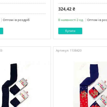
324,42 ₴
Оптом і в роздріб
В наявності 2 од.
Оптом і в ро
Купити
33
1138420