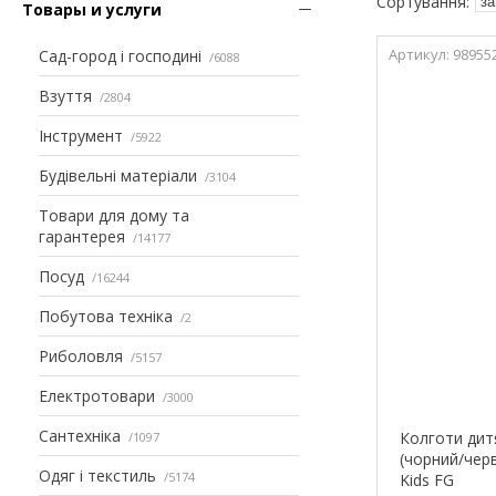
Товары и услуги
98955
Сад-город і господині
6088
Взуття
2804
Інструмент
5922
Будівельні матеріали
3104
Товари для дому та
гарантерея
14177
Посуд
16244
Побутова техніка
2
Риболовля
5157
Електротовари
3000
Сантехніка
Колготи дит
1097
(чорний/черв
Одяг і текстиль
5174
Kids FG