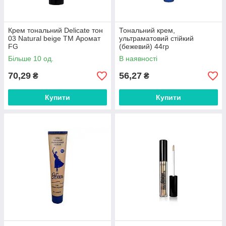
Крем тональний Delicate тон
Тональний крем,
03 Natural beige ТМ Аромат
ультраматовий стійкий
FG
(бежевий) 44гр
4820022904898 ТМ Жизель
Більше 10 од.
В наявності
FG
70,29
56,27
₴
₴
Купити
Купити