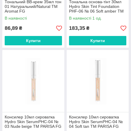
Тональний BB-крем 35мл тон
Тональна основа-тінт 30мл
01 Натуральний/Natural ТМ
Hydro Skin Tint Foundation
Aromat FG
PHF-06 № 06 Soft amber ТМ
PARISA FG
В наявності
В наявності 1 од.
86,89
183,35
₴
₴
Купити
Купити
Консилер 10мл сироватка
Консилер 10мл сироватка
Hydro Skin SerumPHC-04 №
Hydro Skin SerumPHC-04 №
03 Nude beige ТМ PARISA FG
04 Soft tan ТМ PARISA FG