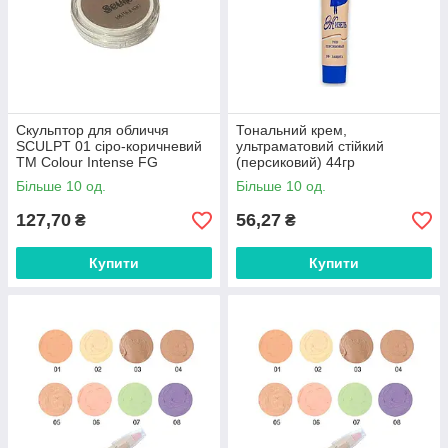
Скульптор для обличчя
Тональний крем,
SCULPT 01 сіро-коричневий
ультраматовий стійкий
ТМ Сolour Intense FG
(персиковий) 44гр
4820147053327 ТМ Жизель
Більше 10 од.
Більше 10 од.
FG
127,70
56,27
₴
₴
Купити
Купити