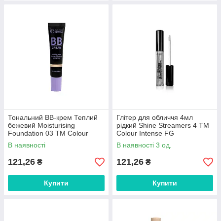
Тональний BB-крем Теплий
Глітер для обличчя 4мл
бежевий Moisturising
рідкий Shine Streamers 4 ТМ
Foundation 03 ТМ Colour
Colour Intense FG
Intense FG
В наявності
В наявності 3 од.
121,26
121,26
₴
₴
Купити
Купити