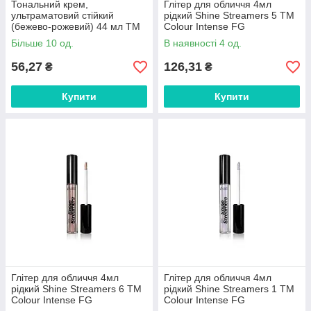
Тональний крем,
Глітер для обличчя 4мл
ультраматовий стійкий
рідкий Shine Streamers 5 ТМ
(бежево-рожевий) 44 мл ТМ
Colour Intense FG
Жизель FG FG
Більше 10 од.
В наявності 4 од.
56,27
126,31
₴
₴
Купити
Купити
Глітер для обличчя 4мл
Глітер для обличчя 4мл
рідкий Shine Streamers 6 ТМ
рідкий Shine Streamers 1 ТМ
Colour Intense FG
Colour Intense FG