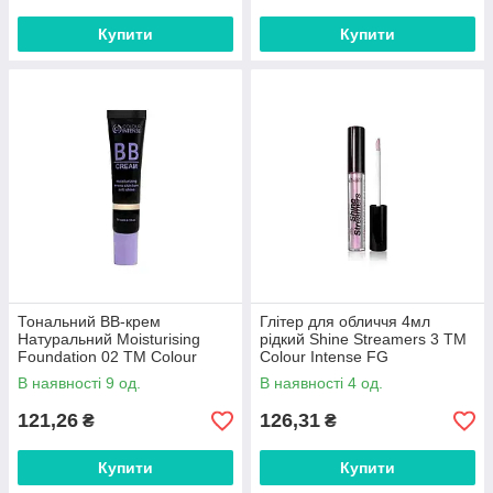
Купити
Купити
Тональний BB-крем
Глітер для обличчя 4мл
Натуральний Moisturising
рідкий Shine Streamers 3 ТМ
Foundation 02 ТМ Colour
Colour Intense FG
Intense FG
В наявності 9 од.
В наявності 4 од.
121,26
126,31
₴
₴
Купити
Купити