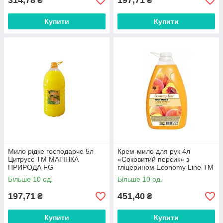
314,78
197,71
₴
₴
Купити
Купити
Мило рідке господарче 5л
Крем-мило для рук 4л
Цитрусс ТМ МАТІНКА
«Соковитий персик» з
ПРИРОДА FG
гліцерином Economy Line ТМ
SAMA FG
Більше 10 од.
Більше 10 од.
197,71
451,40
₴
₴
Купити
Купити