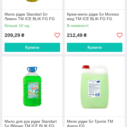
Мило рідке Standart 5л
Крем-мило рідке 5л Молоко
Лимон ТМ ICE BLIK FG FG
мед ТМ ICE BLIK FG FG
Більше 10 од.
В наявності
209,29
212,49
₴
₴
Купити
Купити
Мило для рук рідке Standart
Мило рідке 5л Тропік ТМ
5л Яблуко ТМ ICE BLIK FG
Asens FG