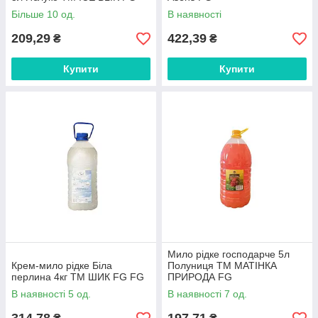
Більше 10 од.
В наявності
209,29
422,39
₴
₴
Купити
Купити
Мило рідке господарче 5л
Крем-мило рідке Біла
Полуниця ТМ МАТІНКА
перлина 4кг ТМ ШИК FG FG
ПРИРОДА FG
В наявності 5 од.
В наявності 7 од.