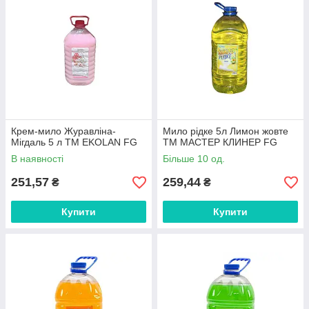
Крем-мило Журавліна-
Мило рідке 5л Лимон жовте
Мігдаль 5 л ТМ EKOLAN FG
ТМ МАСТЕР КЛИНЕР FG
В наявності
Більше 10 од.
251,57
259,44
₴
₴
Купити
Купити