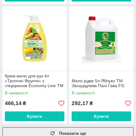
Крем-мило для рук 4л
«Тропічні Фрукти» з
Мило рідке 5л Яблуко ТМ
гліцерином Economy Line ТМ
Заощадлива Пані Гава FG
SAMA FG
В наявності
В наявності
466,14
292,17
₴
₴
Купити
Купити
Показати ще