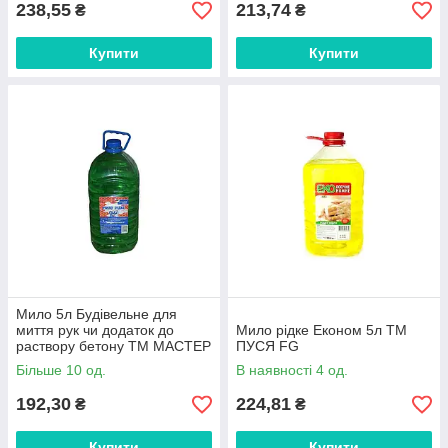
238,55
213,74
₴
₴
Купити
Купити
Мило 5л Будівельне для
миття рук чи додаток до
Мило рідке Економ 5л ТМ
раствору бетону ТМ МАСТЕР
ПУСЯ FG
КЛИНЕР FG FG
Більше 10 од.
В наявності 4 од.
192,30
224,81
₴
₴
Купити
Купити