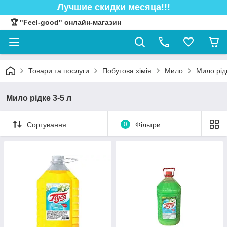
Лучшие скидки месяца!!!
🏆 "Feel-good" онлайн-магазин
Товари та послуги
Побутова хімія
Мило
Мило рід
Мило рідке 3-5 л
Сортування
0
Фільтри