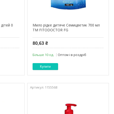
 дітей 0
Мило рідке дитяче Семицветик 700 мл
G
ТМ FITODOCTOR FG
80,63 ₴
Більше 10 од.
Оптом і в роздріб
Купити
1155568