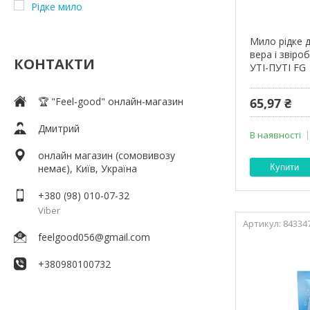
Рідке мило
Мило рідке д
вера і звіро
КОНТАКТИ
УТІ-ПУТІ FG
🏆 "Feel-good" онлайн-магазин
65,97 ₴
Дмитрий
В наявності
онлайн магазин (сомовивозу
немає), Київ, Україна
Купити
+380 (98) 010-07-32
Viber
84334
feelgood056@gmail.com
+380980100732