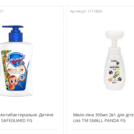
37
1111836
Антибактеріальне Дитяче
Мило-піна 300мл 2в1 для діте
М SAFEGUARD FG
сліз ТМ SMALL PANDA FG