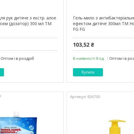
ля рук дитяче з екстр. алое
Гель-мило з антибактеріаль
боєм (дозатор) 300 мл ТМ
ефектом дитяче 300мл ТМ H
FG FG
103,52 ₴
Оптом і в роздріб
В наявності 8 од.
Оптом і в ро
Купити
7
926730