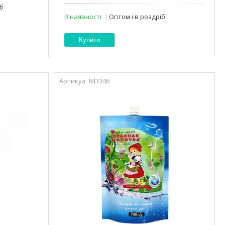
іб
В наявності
Оптом і в роздріб
Купити
843346