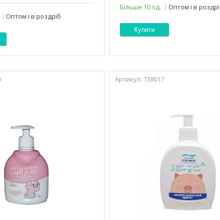
Більше 10 од.
Оптом і в роздр
Оптом і в роздріб
Купити
5
738017