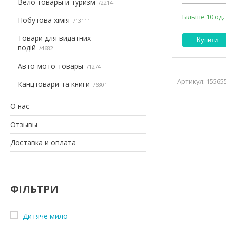
Вело товары и туризм
2214
Більше 10 од.
Побутова хімія
13111
Товари для видатних
Купити
подій
4682
Авто-мото товары
1274
15565
Канцтовари та книги
6801
О нас
Отзывы
Доставка и оплата
ФІЛЬТРИ
Дитяче мило