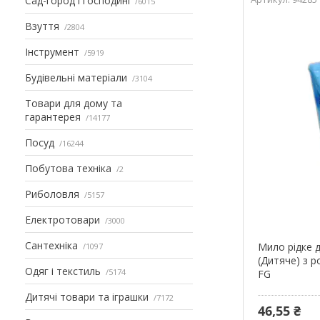
Сад-город і господині
6015
Взуття
2804
Інструмент
5919
Будівельні матеріали
3104
Товари для дому та
гарантерея
14177
Посуд
16244
Побутова техніка
2
Риболовля
5157
Електротовари
3000
Сантехніка
Мило рідке 
1097
(Дитяче) з
Одяг і текстиль
5174
FG
Дитячі товари та іграшки
7172
46,55 ₴