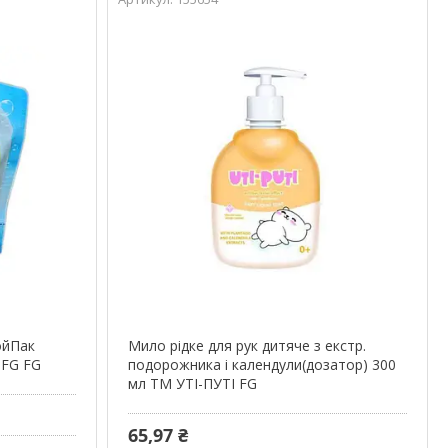
ойПак
Мило рідке для рук дитяче з екстр.
 FG FG
подорожника і календули(дозатор) 300
мл ТМ УТІ-ПУТІ FG
65,97 ₴