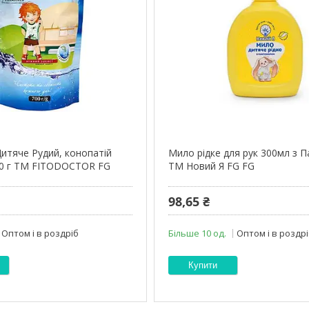
итяче Рудий, конопатій
Мило рідке для рук 300мл з 
00 г ТМ FITODOCTOR FG
ТМ Новий Я FG FG
98,65 ₴
Оптом і в роздріб
Більше 10 од.
Оптом і в роздр
Купити