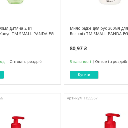
00мл дитяча 2 в1
Мило рідке для рук 300мл для
 Кавун ТМ SMALL PANDA FG
Без сліз ТМ SMALL PANDA F
80,97 ₴
 од.
Оптом і в роздріб
В наявності
Оптом і в роздріб
Купити
66
1155567