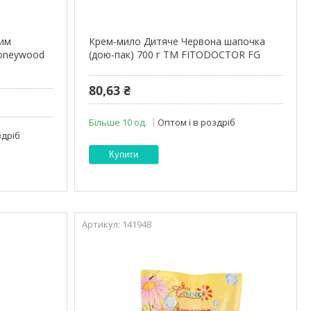
ним
Крем-мило Дитяче Червона шапочка
oneywood
(дою-пак) 700 г ТМ FITODOCTOR FG
80,63 ₴
Більше 10 од.
Оптом і в роздріб
здріб
Купити
141948