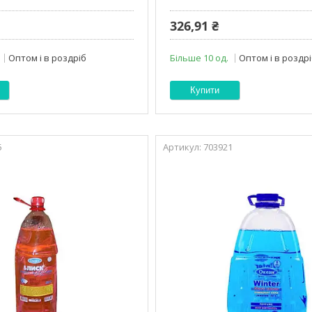
326,91 ₴
Оптом і в роздріб
Більше 10 од.
Оптом і в роздр
Купити
5
703921