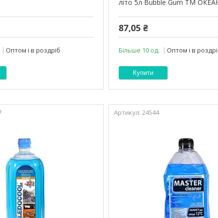
літо 5л Bubble Gum ТМ ОКЕА
87,05 ₴
Оптом і в роздріб
Більше 10 од.
Оптом і в роздр
Купити
7
24544