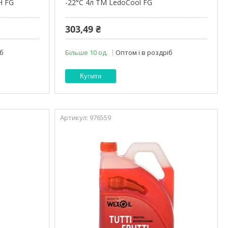
Н FG
-22°С 4л ТМ LedoCool FG
303,49 ₴
іб
Більше 10 од.
Оптом і в роздріб
Купити
976559