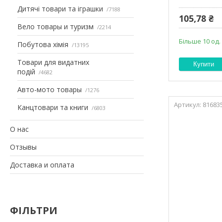
Дитячі товари та іграшки
7188
105,78 ₴
Вело товары и туризм
2214
Більше 10 од.
Побутова хімія
13195
Товари для видатних
Купити
подій
4682
Авто-мото товары
1276
81683
Канцтовари та книги
6803
О нас
Отзывы
Доставка и оплата
ФІЛЬТРИ