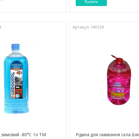
Купити
4
740128
 зимовий -80°С 1л ТМ
Рідина для омивання скла Бл