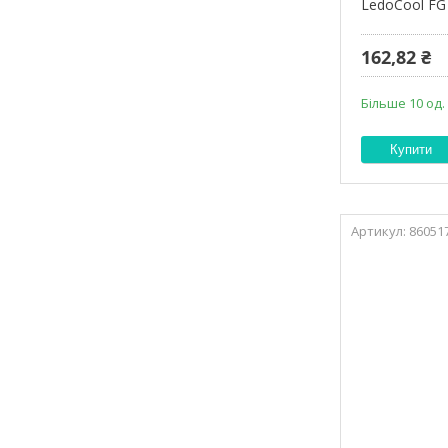
LedoCool FG
162,82 ₴
Більше 10 од.
Купити
86051