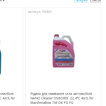
Галерея
Список
703920
томобіля
Рідина для омивання скла автомобіля
 4л/3,7кг
NANO Cleaner OSBORN -22,4℃ 4л/3,7кг
Marshmallow ТМ ОК FG FG