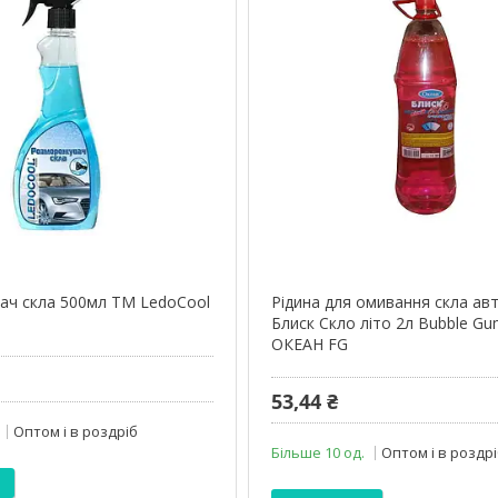
ч скла 500мл ТМ LedoCool
Рідина для омивання скла ав
Блиск Скло літо 2л Bubble G
ОКЕАН FG
53,44 ₴
Оптом і в роздріб
Більше 10 од.
Оптом і в роздр