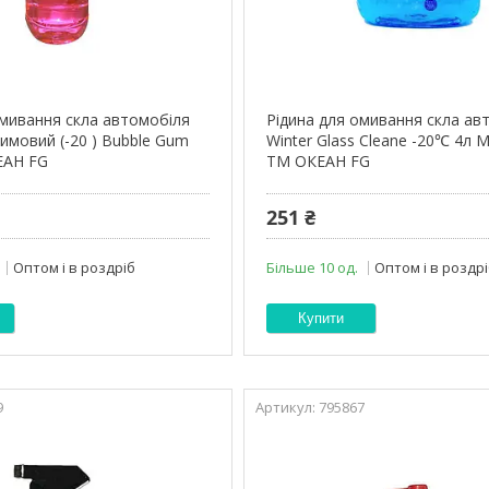
омивання скла автомобіля
Рідина для омивання скла ав
имовий (-20 ) Bubble Gum
Winter Glass Сleane -20℃ 4л M
ЕАН FG
ТМ ОКЕАН FG
251 ₴
Оптом і в роздріб
Більше 10 од.
Оптом і в роздр
Купити
9
795867