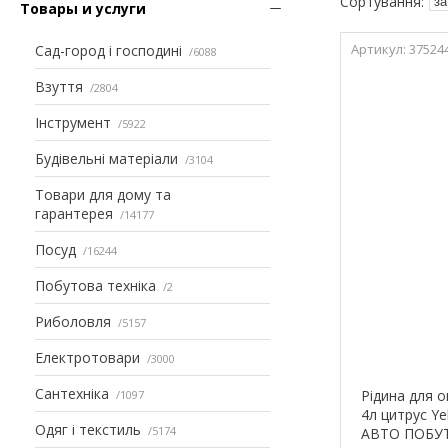
Товары и услуги
37524
Сад-город і господині
6088
Взуття
2804
Інструмент
5922
Будівельні матеріали
3104
Товари для дому та
гарантерея
14177
Посуд
16244
Побутова техніка
2
Риболовля
5157
Електротовари
3000
Сантехніка
Рідина для 
1097
4л цитрус Ye
Одяг і текстиль
5174
АВТО ПОБУТ