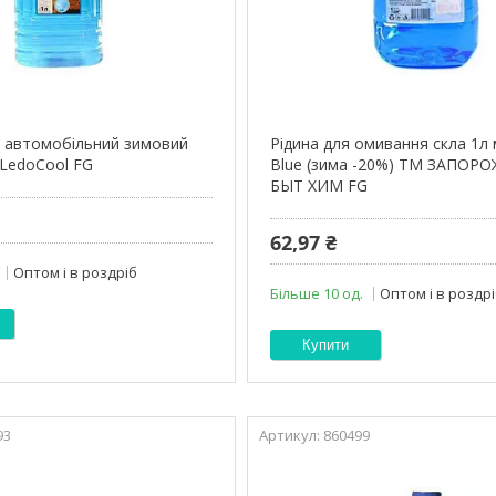
 автомобільний зимовий
Рідина для омивання скла 1л 
 LedoCool FG
Blue (зима -20%) ТМ ЗАПОР
БЫТ ХИМ FG
62,97 ₴
Оптом і в роздріб
Більше 10 од.
Оптом і в роздр
Купити
93
860499