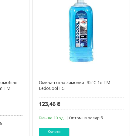
томобіля
Омивач скла зимовий -35°С 1л ТМ
um ТМ
LedoCool FG
123,46 ₴
Більше 10 од.
Оптом і в роздріб
іб
Купити