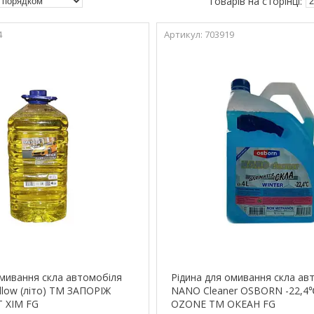
4
703919
омивання скла автомобіля
Рідина для омивання скла ав
llow (літо) ТМ ЗАПОРІЖ
NANO Cleaner OSBORN -22,4℃
 ХІМ FG
OZONE ТМ ОКЕАН FG