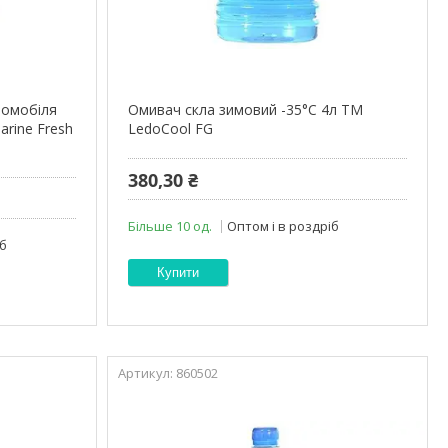
томобіля
Омивач скла зимовий -35°С 4л ТМ
arine Fresh
LedoCool FG
380,30 ₴
Більше 10 од.
Оптом і в роздріб
іб
Купити
860502