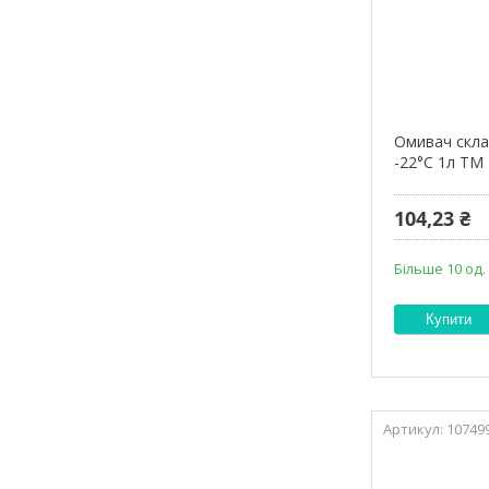
Омивач скла
-22°С 1л ТМ
104,23 ₴
Більше 10 од.
Купити
10749