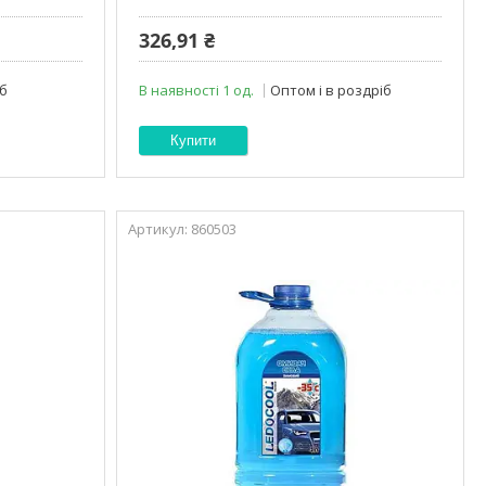
326,91 ₴
іб
В наявності 1 од.
Оптом і в роздріб
Купити
860503