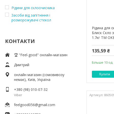
Рідини для склоочисника
Засоби від запітніння і
розморожувачі стекол
Рідина для 
Блиск Скло з
1.7кг ТМ ОК
КОНТАКТИ
135,59 ₴
🏆 "Feel-good" онлайн-магазин
Більше 10 од.
Дмитрий
онлайн магазин (сомовивозу
Купити
немає), Київ, Україна
+380 (98) 010-07-32
Viber
86050
feelgood056@gmail.com