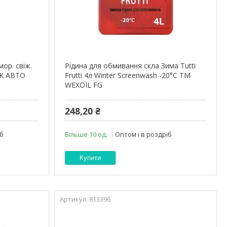
мор. свіж.
Рідина для обмивання скла Зима Tutti
ОЖ АВТО
Frutti 4л Winter Screenwash -20°С ТМ
WEXOIL FG
248,20 ₴
іб
Більше 10 од.
Оптом і в роздріб
Купити
813396