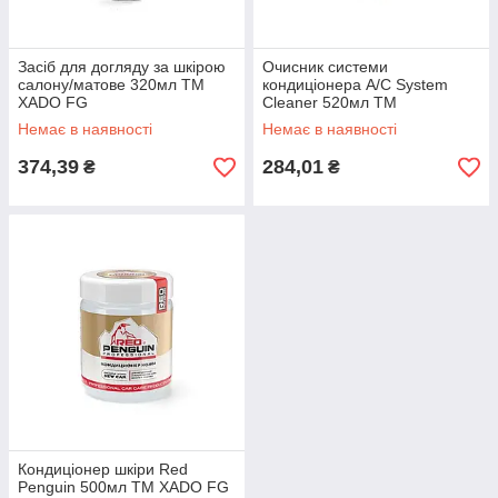
Засіб для догляду за шкірою
Очисник системи
салону/матове 320мл ТМ
кондиціонера A/C System
XADO FG
Cleaner 520мл ТМ
SENFINECO FG
Немає в наявності
Немає в наявності
374,39
284,01
₴
₴
Кондиціонер шкіри Red
Penguin 500мл ТМ XADO FG