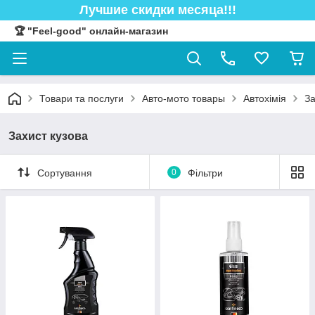
Лучшие скидки месяца!!!
🏆 "Feel-good" онлайн-магазин
Товари та послуги
Авто-мото товары
Автохімія
За
Захист кузова
Сортування
0
Фільтри