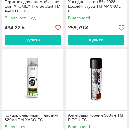
Герметик для автомобільних
Холодна зварка 56г 9928
шин ATOMEX Tire Sealant ТМ
Epoxidkitt туба ТМ MANNOL
XADO FG FG
FG
В наявності 1 од.
В наявності
494,22
259,79
₴
₴
Купити
Купити
Кондиціонер гуми і пластику
Антигравій чорний 500мл ТМ
320мл ТМ XADO FG
PITON FG
В наявності
В наявності