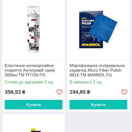
Еластичне антикорозійне
Мікрофазерна полірувальна
покриття Антигравій сірий
серветка Micro Fiber Polish
500мл ТМ PITON FG
9814 ТМ MANNOL FG
Готово до відправки 3 од.
В наявності 2 од.
356,53
194,85
₴
₴
Купити
Купити