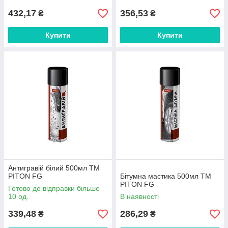
432,17
356,53
₴
₴
Купити
Купити
Антигравій білий 500мл ТМ
PITON FG
Бітумна мастика 500мл ТМ
PITON FG
Готово до відправки більше
10 од.
В наявності
339,48
286,29
₴
₴