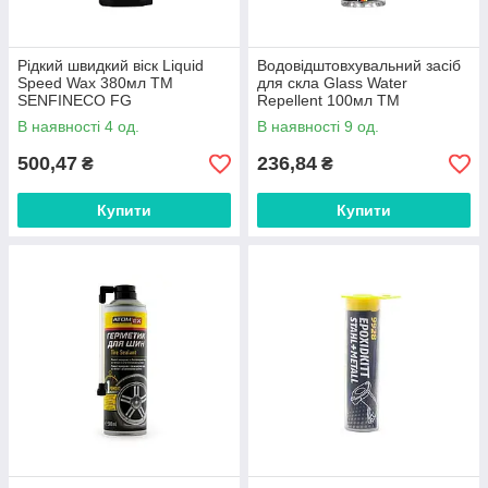
Рідкий швидкий віск Liquid
Водовідштовхувальний засіб
Speed Wax 380мл ТМ
для скла Glass Water
SENFINECO FG
Repellent 100мл ТМ
SENFINECO FG
В наявності 4 од.
В наявності 9 од.
500,47
236,84
₴
₴
Купити
Купити