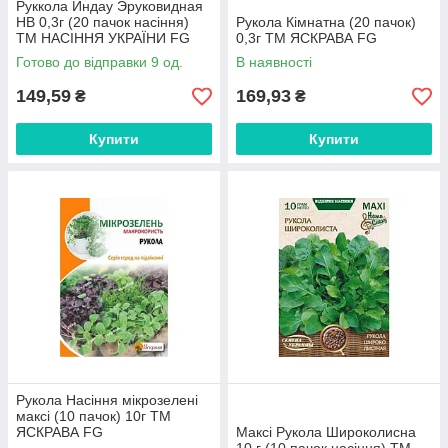
Руккола Индау Эруковидная
НВ 0,3г (20 пачок насіння)
Рукола Кімнатна (20 пачок)
ТМ НАСІННЯ УКРАЇНИ FG
0,3г ТМ ЯСКРАВА FG
Готово до відправки 9 од.
В наявності
149,59
169,93
₴
₴
Купити
Купити
Рукола Насіння мікрозелені
максі (10 пачок) 10г ТМ
ЯСКРАВА FG
Максі Рукола Широколисна