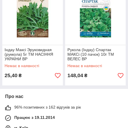
Індау Максі Эруковидная
Рукола (Індау) Спартак
(руккола) 5г ТМ НАСІННЯ
МАКСі (10 пачок) 10г ТМ
УКРАЇНИ BP
ВЕЛЕС BP
Немає в наявності
Немає в наявності
25,40
148,04
₴
₴
Про нас
96% позитивних з 162 відгуків за рік
Працює з 19.11.2014
м. Київ