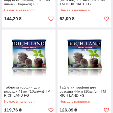
піддоном (парник) пласт 40
(великий) 250х400, h=90мм
ячейки (Харьков) FG
ТМ ЮНІПЛАСТ FG
Немає в наявності
Немає в наявності
144,29
62,09
₴
₴
Таблетки торфяні для
Таблетки торфяні для
розсади 41мм (10шт/уп) ТМ
розсади 44мм (10шт/уп) ТМ
RICH LAND FG
RICH LAND FG
Немає в наявності
Немає в наявності
119,76
126,89
₴
₴