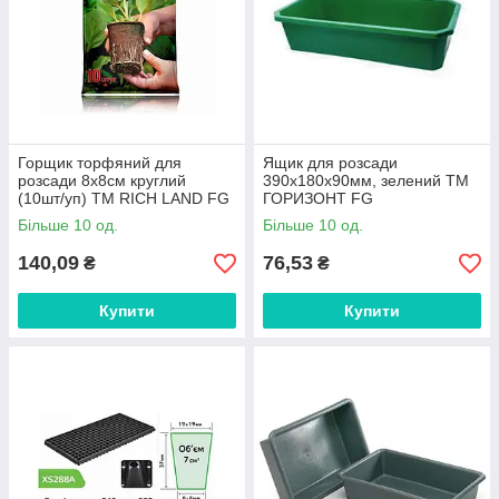
Горщик торфяний для
Ящик для розсади
розсади 8х8см круглий
390х180х90мм, зелений ТМ
(10шт/уп) ТМ RICH LAND FG
ГОРИЗОНТ FG
Більше 10 од.
Більше 10 од.
140,09
76,53
₴
₴
Купити
Купити