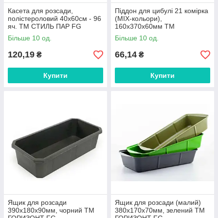
Касета для розсади,
Пiддон для цибулі 21 комірка
полістероловий 40х60см - 96
(MIX-кольори),
яч. ТМ СТИЛЬ ПАР FG
160х370х60мм ТМ
ЮНІПЛАСТ FG
Більше 10 од.
Більше 10 од.
120,19
66,14
₴
₴
Купити
Купити
Ящик для розсади
Ящик для розсади (малий)
390х180х90мм, чорний ТМ
380х170х70мм, зелений ТМ