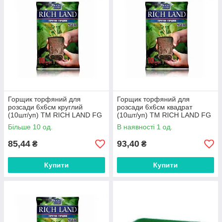
Горщик торфяний для
Горщик торфяний для
розсади 6х6см круглий
розсади 6х6см квадрат
(10шт/уп) ТМ RICH LAND FG
(10шт/уп) ТМ RICH LAND FG
Більше 10 од.
В наявності 1 од.
85,44
93,40
₴
₴
Купити
Купити