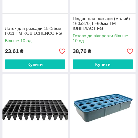
Піддон для розсади (малий)
160х370, h=60мм ТМ
Лоток для розсади 15×35см
ЮНІПЛАСТ FG
Г011 ТМ KOBILCHENCO FG
Готово до відправки більше
Більше 10 од.
10 од.
23,61
38,76
₴
₴
Купити
Купити