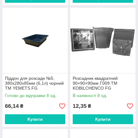
Піддон для розсади №5,
Розсадник квадратний
380х280х85мм (6,1л) чорний
90×90×90мм Г009 ТМ
ТМ YEMETS FG
KOBILCHENCO FG
Готово до відправки 8 од.
В наявності 8 од.
66,14
12,35
₴
₴
Купити
Купити