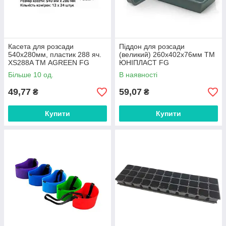
Касета для розсади
Піддон для розсади
540х280мм, пластик 288 яч.
(великий) 260х402х76мм ТМ
XS288A ТМ AGREEN FG
ЮНІПЛАСТ FG
Більше 10 од.
В наявності
49,77
59,07
₴
₴
Купити
Купити