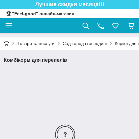
Лучшие скидки месяца!!!
🏆 "Feel-good" онлайн-магазин
Товари та послуги
Сад-город і господині
Корми для 
Комбікорм для перепелів