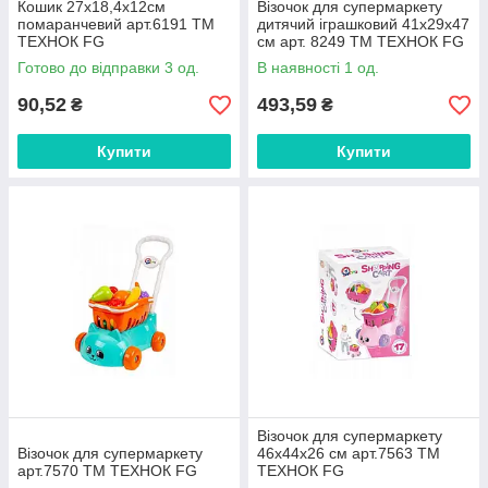
Кошик 27х18,4х12см
Візочок для супермаркету
помаранчевий арт.6191 ТМ
дитячий іграшковий 41х29х47
ТЕХНОК FG
см арт. 8249 ТМ ТЕХНОК FG
Готово до відправки 3 од.
В наявності 1 од.
90,52
493,59
₴
₴
Купити
Купити
Візочок для супермаркету
Візочок для супермаркету
46х44х26 см арт.7563 ТМ
арт.7570 ТМ ТЕХНОК FG
ТЕХНОК FG