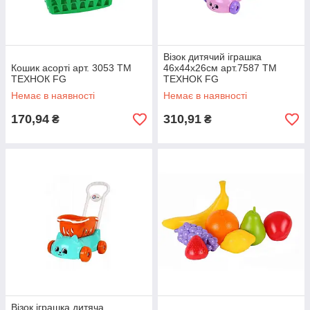
Візок дитячий іграшка
Кошик асорті арт. 3053 ТМ
46х44х26см арт.7587 ТМ
ТЕХНОК FG
ТЕХНОК FG
Немає в наявності
Немає в наявності
170,94
310,91
₴
₴
Візок іграшка дитяча