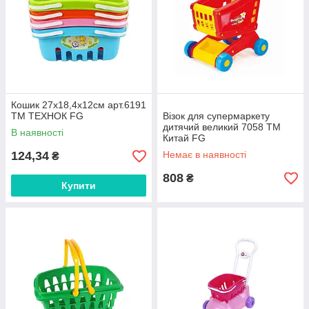
Кошик 27х18,4х12см арт.6191
ТМ ТЕХНОК FG
Візок для супермаркету
дитячий великий 7058 ТМ
В наявності
Китай FG
124,34
Немає в наявності
₴
808
₴
Купити