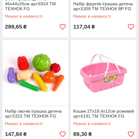
46х44х26см арт.6924 ТМ
Набір фруктів іграшка дитяча
ТЕХНОК FG
арт.5309 ТМ ТЕХНОК BP FG
Немає в наявності
Немає в наявності
289,65
117,04
₴
₴
Набір овочів іграшка дитяча
Кошик 27х18,4х12см рожевий
арт.5323 ТМ ТЕХНОК FG
арт.6191 ТМ ТЕХНОК FG
Немає в наявності
Немає в наявності
147,84
89,30
₴
₴