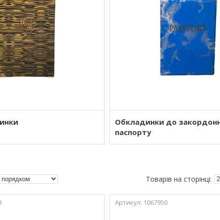
динки
Обкладинки до закордон
паспорту
9
1067950