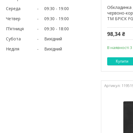
Обкладинка 
Середа
09:30
19:00
червоно-кор
Четвер
09:30
19:00
ТМ БРІСК FG
Пʼятниця
09:30
18:00
98,34 ₴
Субота
Вихідний
В наявності 3
Неділя
Вихідний
Купити
11951