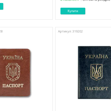
Купити
28
319202