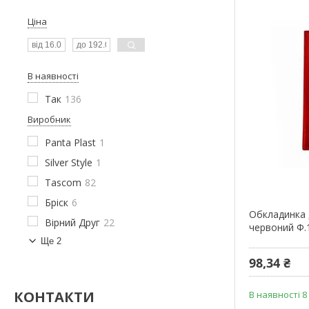
Ціна
В наявності
Так
136
Виробник
Panta Plast
1
Silver Style
1
Tascom
82
Бріск
6
Обкладинка 
Вірний Друг
22
червоний Ф.1
Ще 2
98,34 ₴
КОНТАКТИ
В наявності 8