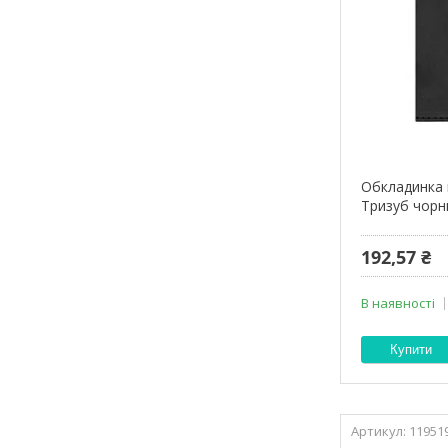
Обкладинка 
Тризуб чор
192,57 ₴
В наявності
Купити
11951