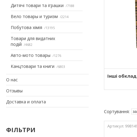
Дитячі товари та іграшки
7188
Вело товары и туризм
2214
Побутова хімія
13195
Товари для видатних
подій
4682
Авто-мото товары
1276
Канцтовари та книги
6803
Інші обкла
О нас
Отзывы
Доставка и оплата
99814
ФІЛЬТРИ