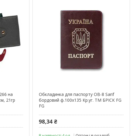
266 на
Обкладинка для паспорту ОВ-8 Sarif
см, 21гр
бордовий ф.100х135 Кр.уг. ТМ БРІСК FG
FG
98,34 ₴
В наявності 4 од.
Оптом і в роздріб