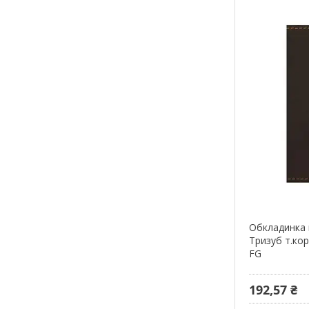
Обкладинка 
Тризуб т.ко
FG
192,57 ₴