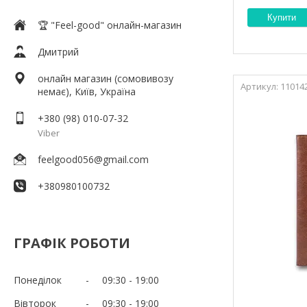
Купити
🏆 "Feel-good" онлайн-магазин
Дмитрий
онлайн магазин (сомовивозу
11014
немає), Київ, Україна
+380 (98) 010-07-32
Viber
feelgood056@gmail.com
+380980100732
ГРАФІК РОБОТИ
Понеділок
09:30
19:00
Вівторок
09:30
19:00