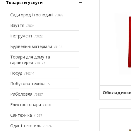
Товары и услуги
Сад-город і господині
6088
Взуття
2804
Інструмент
5922
Будівельні матеріали
3104
Товари для дому та
гарантерея
14177
Посуд
16244
Побутова техніка
2
Обкладинки
Риболовля
5157
Електротовари
3000
Сантехніка
1097
Одяг і текстиль
5174