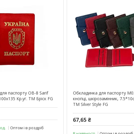
для паспорту ОВ-8 Sarif
Обкладинка для паспорту М0
00х135 Кр.уг. ТМ Бріск FG
кнопці, шкірозамінник, 7.5*10
ТМ Silver Style FG
67,65 ₴
 од.
Оптом і в роздріб
В наявності
Оптом і в роздріб