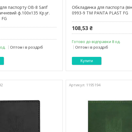
для паспорту ОВ-8 Sarif
Обкладинка для паспорта (він
ичневий ф.100х135 Кр.уг.
0993-9 ТМ PANTA PLAST FG
 FG
108,53 ₴
Готово до відправки 8 од.
 од.
Оптом і в роздріб
Оптом і в роздріб
Купити
92
1195194