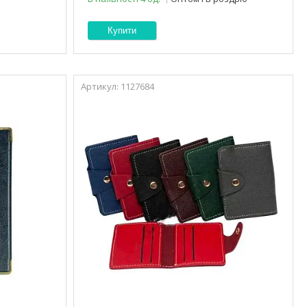
Купити
1127684