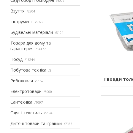
Сад-город і господині
6079
Взуття
2804
Інструмент
5922
Будівельні матеріали
3104
Товари для дому та
гарантерея
14177
Посуд
16244
Побутова техніка
2
Гвозди толе
Риболовля
5157
Електротовари
3000
Сантехніка
1097
Одяг і текстиль
5174
Дитячі товари та іграшки
7185