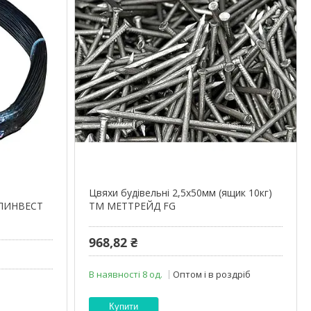
Цвяхи будівельні 2,5х50мм (ящик 10кг)
ЛЛИНВЕСТ
ТМ МЕТТРЕЙД FG
968,82 ₴
В наявності 8 од.
Оптом і в роздріб
Купити