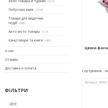
Вело товары и туризм
2214
Побутова хімія
13189
Товари для видатних
подій
4682
Авто-мото товары
1276
Канцтовари та книги
6802
Цвяхи фасо
О нас
Отзывы
Доставка и оплата
39067
ФІЛЬТРИ
Ціна