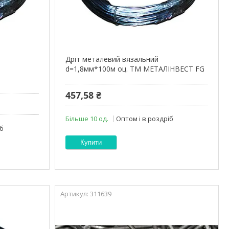
Дріт металевий вязальний
d=1,8мм*100м оц. ТМ МЕТАЛІНВЕСТ FG
457,58 ₴
Більше 10 од.
Оптом і в роздріб
іб
Купити
311639