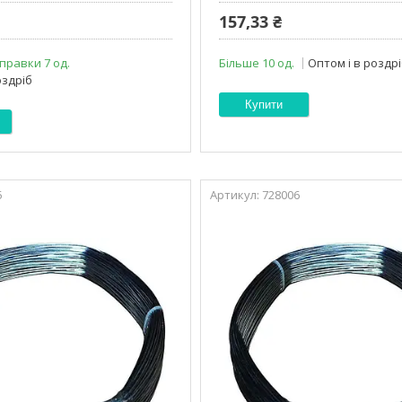
157,33 ₴
правки 7 од.
Більше 10 од.
Оптом і в роздр
оздріб
Купити
5
728006