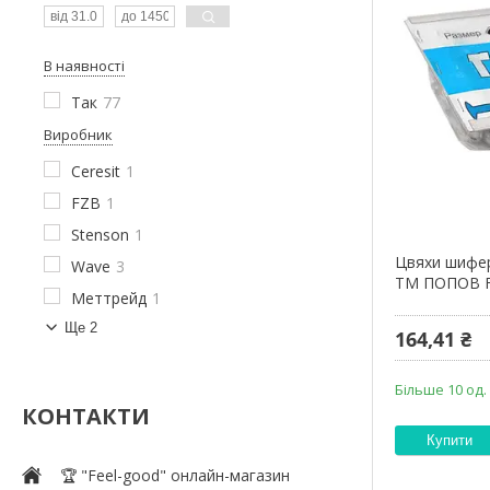
В наявності
Так
77
Виробник
Ceresit
1
FZB
1
Stenson
1
Цвяхи шифер
Wave
3
ТМ ПОПОВ 
Меттрейд
1
Ще 2
164,41 ₴
Більше 10 од.
КОНТАКТИ
Купити
🏆 "Feel-good" онлайн-магазин