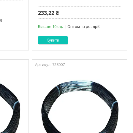
233,22 ₴
іб
Більше 10 од.
Оптом і в роздріб
Купити
728007