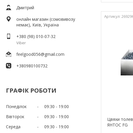
Дмитрий
26929
онлайн магазин (сомовивозу
немає), Київ, Україна
+380 (98) 010-07-32
Viber
feelgood056@gmail.com
+380980100732
ГРАФІК РОБОТИ
Понеділок
09:30
19:00
Вівторок
09:30
19:00
Цвяхи толеві
ЯНТОС FG
Середа
09:30
19:00