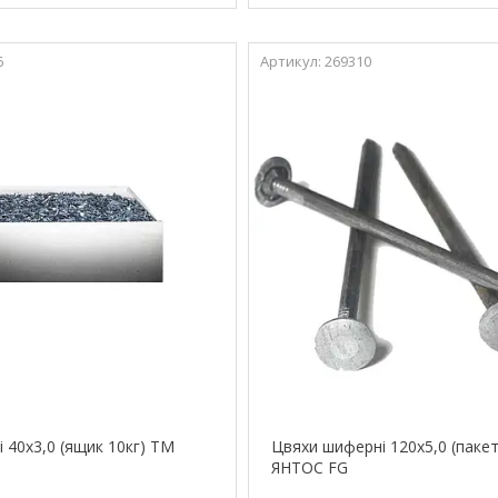
6
269310
 40х3,0 (ящик 10кг) ТМ
Цвяхи шиферні 120х5,0 (пакет
ЯНТОС FG