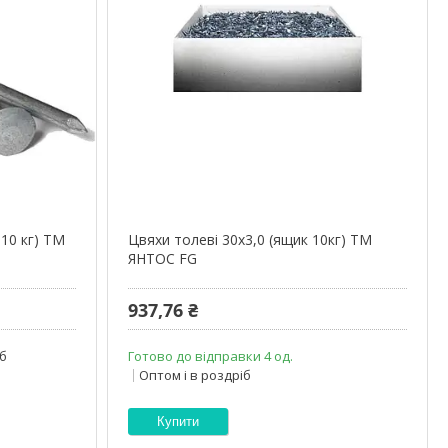
10 кг) ТМ
Цвяхи толеві 30х3,0 (ящик 10кг) ТМ
ЯНТОС FG
937,76 ₴
іб
Готово до відправки 4 од.
Оптом і в роздріб
Купити