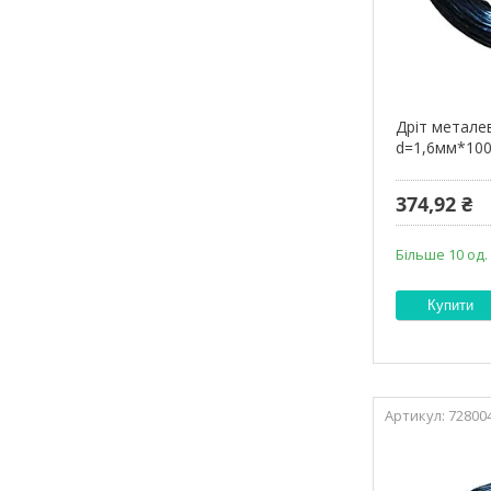
Дріт метале
d=1,6мм*10
374,92 ₴
Більше 10 од.
Купити
72800