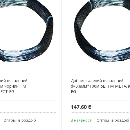
вий вязальний
Дріт металевий вязальний
0м чорний ТМ
d=0,8мм*100м оц. ТМ МЕТА
ЕСТ FG
FG
147,60 ₴
Оптом і в роздріб
В наявності
Оптом і в роздріб