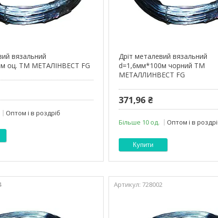
вий вязальний
Дріт металевий вязальний
0м оц. ТМ МЕТАЛІНВЕСТ FG
d=1,6мм*100м чорний ТМ
МЕТАЛЛИНВЕСТ FG
371,96 ₴
Оптом і в роздріб
Більше 10 од.
Оптом і в роздр
Купити
4
728002