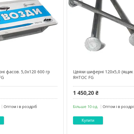
ні фасов. 5,0х120 600 гр
Цвяхи шиферні 120х5,0 (ящик 
FG
ЯНТОС FG
1 450,20 ₴
Оптом і в роздріб
Більше 10 од.
Оптом і в роздр
Купити