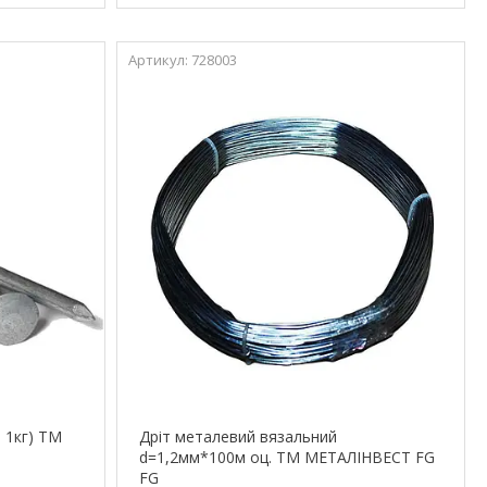
728003
 1кг) ТМ
Дріт металевий вязальний
d=1,2мм*100м оц. ТМ МЕТАЛІНВЕСТ FG
FG