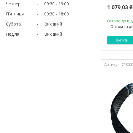
Четвер
09:30
19:00
1 079,03 ₴
Пʼятниця
09:30
18:00
Готово до від
Субота
Вихідний
Оптом і в р
Неділя
Вихідний
Купити
72800