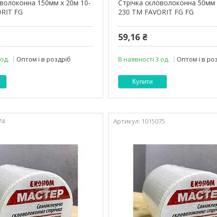
оволоконна 150мм х 20м 10-
Стрічка скловолоконна 50мм 
RIT FG
230 ТМ FAVORIT FG FG
59,16 ₴
 од.
Оптом і в роздріб
В наявності 3 од.
Оптом і в ро
Купити
74
1015075