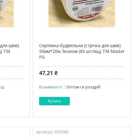
 для швів)
Серпянка будівельна (стрічка для швів)
щ) ТМ
50мм*20м Эконом (60 шт/ящ) ТМ Master
FG
47,21 ₴
од.
В наявності
Оптом і в роздріб
Купити
1015083