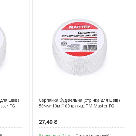
 для швів)
Серпянка будівельна (стрічка для швів)
ster FG
50мм*10м (100 шт/ящ ТМ Master FG
27,40 ₴
іб
В наявності 7 од.
Оптом і в роздріб