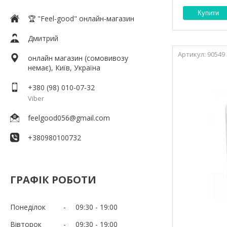
Купити
🏆 "Feel-good" онлайн-магазин
Дмитрий
90549
онлайн магазин (сомовивозу
немає), Київ, Україна
+380 (98) 010-07-32
Viber
feelgood056@gmail.com
+380980100732
ГРАФІК РОБОТИ
Понеділок
09:30
19:00
Вівторок
09:30
19:00