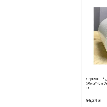
Серпянка буд
50мм*45м Эк
FG
95,34 ₴