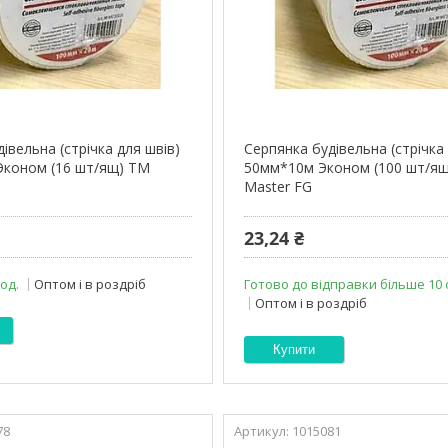
івельна (стрічка для швів)
Серпянка будівельна (стрічка
Эконом (16 шт/ящ) ТМ
50мм*10м Эконом (100 шт/я
Master FG
23,24 ₴
 од.
Оптом і в роздріб
Готово до відправки більше 10 
Оптом і в роздріб
Купити
78
1015081