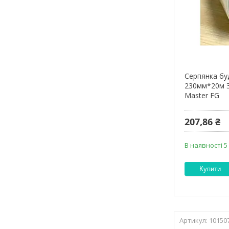
Серпянка буд
230мм*20м 
Master FG
207,86 ₴
В наявності 5
Купити
10150