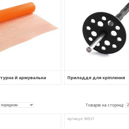
атурна й армувальна
Приладдя для кріплення
90537