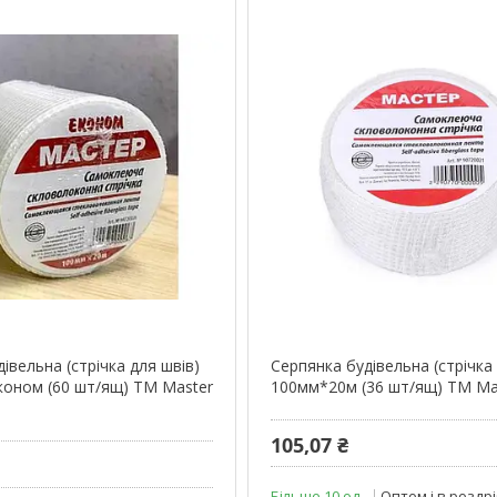
івельна (стрічка для швів)
Серпянка будівельна (стрічка
оном (60 шт/ящ) ТМ Master
100мм*20м (36 шт/ящ) ТМ Ma
105,07 ₴
Більше 10 од.
Оптом і в роздр