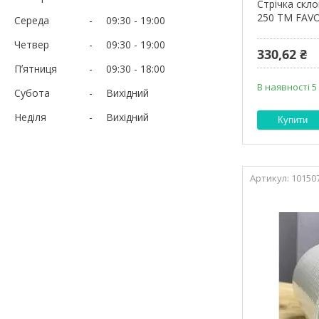
Стрічка скл
250 ТМ FAVO
Середа
09:30
19:00
Четвер
09:30
19:00
330,62 ₴
Пʼятниця
09:30
18:00
В наявності 5
Субота
Вихідний
Неділя
Вихідний
Купити
10150