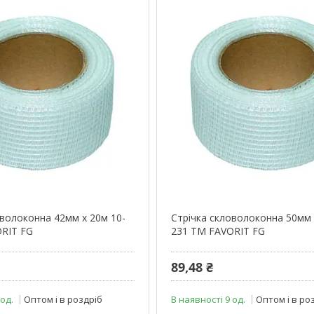
оволоконна 42мм х 20м 10-
Стрічка скловолоконна 50мм 
RIT FG
231 ТМ FAVORIT FG
89,48 ₴
 од.
Оптом і в роздріб
В наявності 9 од.
Оптом і в ро