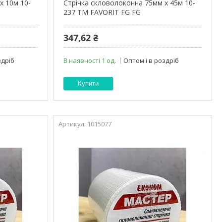
х 10м 10-
Стрічка скловолоконна 75мм х 45м 10-
237 ТМ FAVORIT FG FG
347,62 ₴
здріб
В наявності 1 од.
Оптом і в роздріб
Купити
1015077