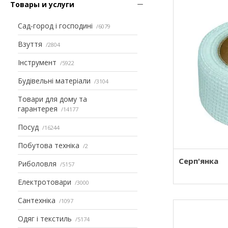
Товары и услуги
Сад-город і господині
6079
Взуття
2804
Інструмент
5922
Будівельні матеріали
3104
Товари для дому та
гарантерея
14177
Посуд
16244
Побутова техніка
2
Серп'янка
Риболовля
5157
Електротовари
3000
Сантехніка
1097
Одяг і текстиль
5174