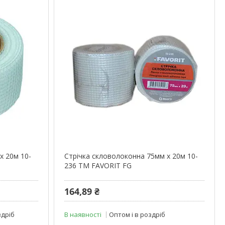
х 20м 10-
Стрічка скловолоконна 75мм х 20м 10-
236 ТМ FAVORIT FG
164,89 ₴
здріб
В наявності
Оптом і в роздріб