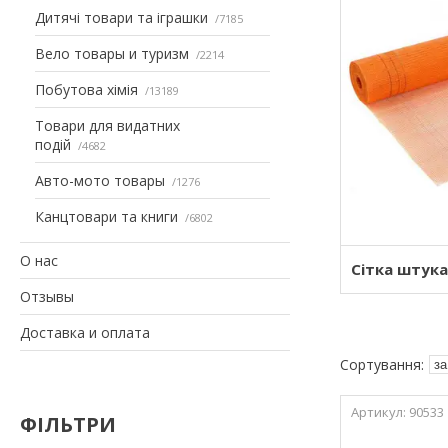
Дитячі товари та іграшки
7185
Вело товары и туризм
2214
Побутова хімія
13189
Товари для видатних
подій
4682
Авто-мото товары
1276
Канцтовари та книги
6802
О нас
Сітка штук
Отзывы
Доставка и оплата
90533
ФІЛЬТРИ