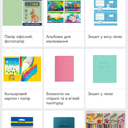
Папір офісний,
Альбоми для
Зошит у косу лінію
фотопапір
малювання
Кольоровий
Блокноти на
Зошит у лінію
картон і папір
спіралі та в м'якій
палітурці