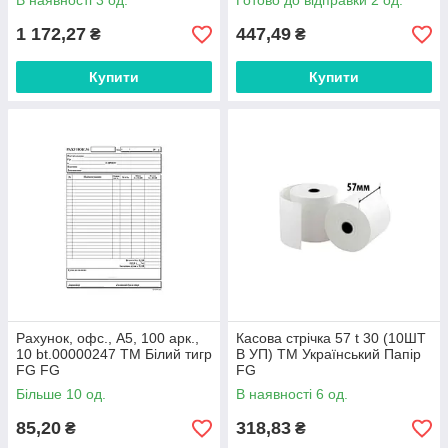
В наявності 3 од.
Готово до відправки 2 од.
1 172,27
447,49
₴
₴
Купити
Купити
Рахунок, офс., А5, 100 арк.,
Касова стрічка 57 t 30 (10ШТ
10 bt.00000247 ТМ Білий тигр
В УП) ТМ Український Папір
FG FG
FG
Більше 10 од.
В наявності 6 од.
85,20
318,83
₴
₴