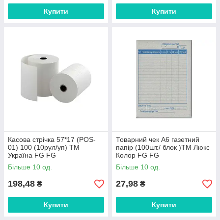
Купити
Купити
Касова стрічка 57*17 (POS-
Товарний чек А6 газетний
01) 100 (10рул/уп) ТМ
папір (100шт./ блок )ТМ Люкс
Україна FG FG
Колор FG FG
Більше 10 од.
Більше 10 од.
198,48
27,98
₴
₴
Купити
Купити