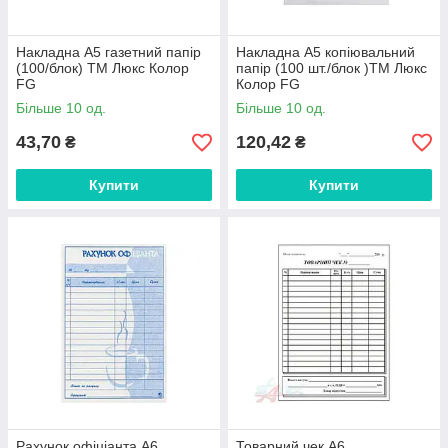
Накладна А5 газетний папір
Накладна А5 копіювальний
(100/блок) ТМ Люкс Колор
папір (100 шт./блок )ТМ Люкс
FG
Колор FG
Більше 10 од.
Більше 10 од.
43,70
120,42
₴
₴
Купити
Купити
Рахунок офіціанта А6
Товарний чек А6