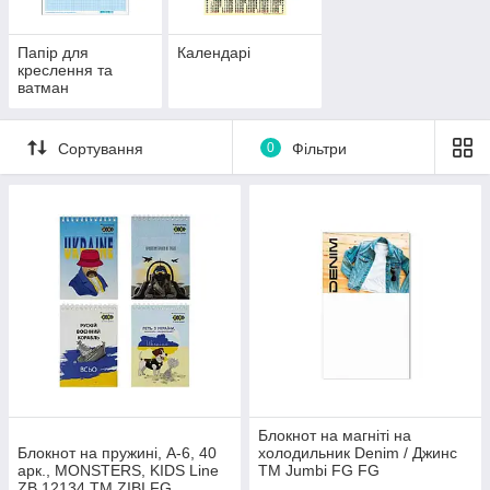
Папір для
Календарі
креслення та
ватман
Сортування
0
Фільтри
Блокнот на магніті на
Блокнот на пружині, А-6, 40
холодильник Denim / Джинс
арк., MONSTERS, KIDS Line
ТМ Jumbi FG FG
ZB.12134 ТМ ZIBI FG