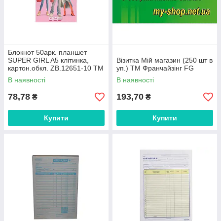
Блокнот 50арк. планшет
SUPER GIRL A5 клітинка,
Візитка Мій магазин (250 шт в
картон.обкл. ZB.12651-10 ТМ
уп.) ТМ Франчайзінг FG
ZIBI
В наявності
В наявності
78,78
193,70
₴
₴
Купити
Купити