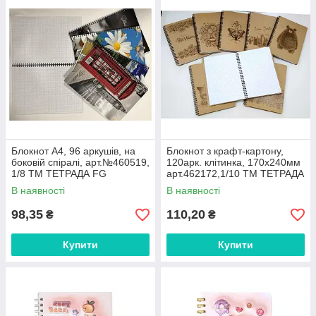
Блокнот А4, 96 аркушів, на
Блокнот з крафт-картону,
боковій спіралі, арт.№460519,
120арк. клітинка, 170х240мм
1/8 ТМ ТЕТРАДА FG
арт.462172,1/10 ТМ ТЕТРАДА
FG
В наявності
В наявності
98,35
110,20
₴
₴
Купити
Купити