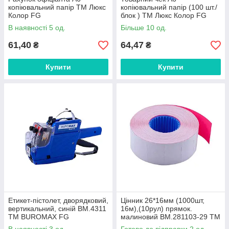
копіювальний папір ТМ Люкс
копіювальний папір (100 шт./
Колор FG
блок ) ТМ Люкс Колор FG
В наявності 5 од.
Більше 10 од.
61,40
64,47
₴
₴
Купити
Купити
Етикет-пістолет, дворядковий,
Цінник 26*16мм (1000шт,
вертикальний, синій BM.4311
16м),(10рул) прямок.
ТМ BUROMAX FG
малиновий BM.281103-29 ТМ
Buromax FG