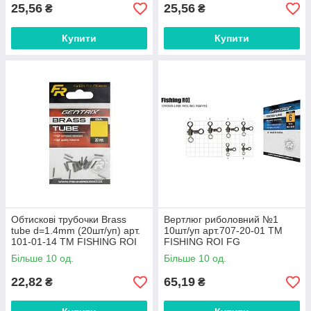
25,56
25,56
₴
₴
Купити
Купити
Обтискові трубочки Brass
Вертлюг риболовний №1
tube d=1.4mm (20шт/уп) арт.
10шт/уп арт.707-20-01 ТМ
101-01-14 ТМ FISHING ROI
FISHING ROI FG
FG
Більше 10 од.
Більше 10 од.
22,82
65,19
₴
₴