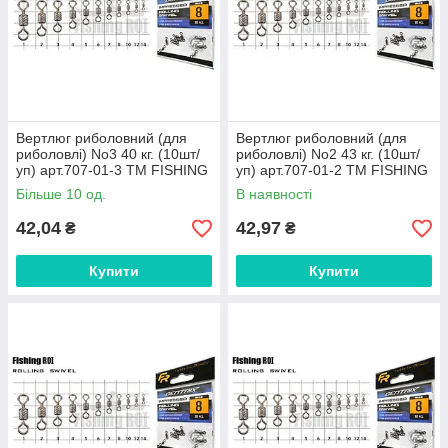
Вертлюг риболовний (для
Вертлюг риболовний (для
риболовлі) No3 40 кг. (10шт/
риболовлі) No2 43 кг. (10шт/
уп) арт.707-01-3 ТМ FISHING
уп) арт.707-01-2 ТМ FISHING
ROI FG
ROI FG
Більше 10 од.
В наявності
42,04
42,97
₴
₴
Купити
Купити