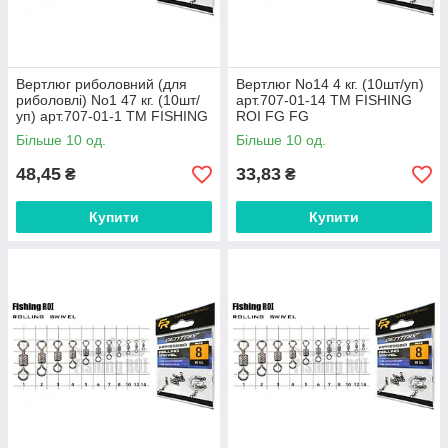
Вертлюг риболовний (для
Вертлюг No14 4 кг. (10шт/уп)
риболовлі) No1 47 кг. (10шт/
арт.707-01-14 ТМ FISHING
уп) арт.707-01-1 ТМ FISHING
ROI FG FG
ROI FG
Більше 10 од.
Більше 10 од.
48,45
33,83
₴
₴
Купити
Купити