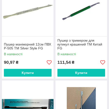
Пушер з тримером для
Пушер манікюрний 12см ПВХ
кутикул крашений ТМ Китай
P-505 ТМ Silver Style FG
FG
В наявності
В наявності
90,97
111,54
₴
₴
Купити
Купити