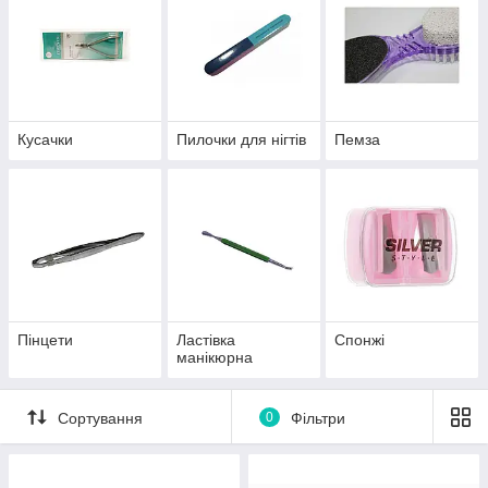
Кусачки
Пилочки для нігтів
Пемза
Пінцети
Ластівка
Спонжі
манікюрна
Сортування
0
Фільтри