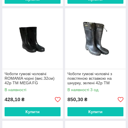
Чоботи гумові чоловічі
Чоботи гумові чоловічі з
ROMANIA чорні (вис.32см)
повстяною вставкою на
42р ТМ MEGA FG
шнурку, зелені 42р ТМ
VERONA FG
В наявності
В наявності 3 од.
428,10
850,30
₴
₴
Купити
Купити