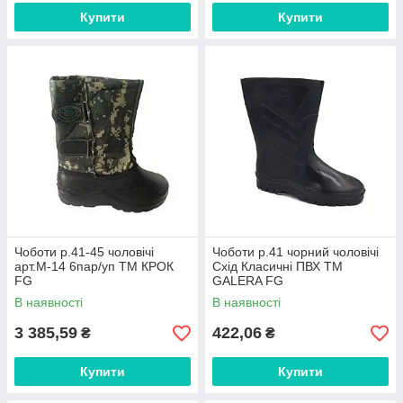
Купити
Купити
Чоботи р.41-45 чоловічі
Чоботи р.41 чорний чоловічі
арт.М-14 6пар/уп ТМ КРОК
Схід Класичні ПВХ ТМ
FG
GALERA FG
В наявності
В наявності
3 385,59
422,06
₴
₴
Купити
Купити