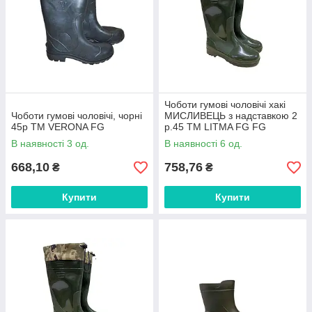
Чоботи гумові чоловічі хакі
Чоботи гумові чоловічі, чорні
МИСЛИВЕЦЬ з надставкою 2
45р ТМ VERONA FG
р.45 ТМ LITMA FG FG
В наявності 3 од.
В наявності 6 од.
668,10
758,76
₴
₴
Купити
Купити