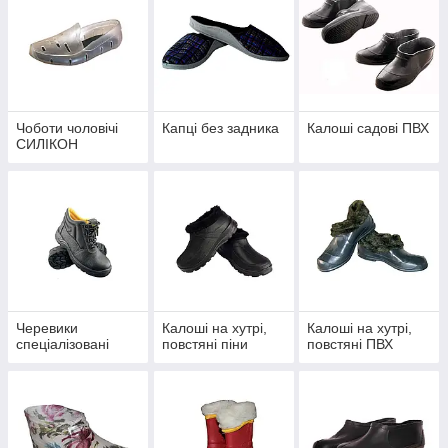
Чоботи чоловічі
Капці без задника
Калоші садові ПВХ
СИЛІКОН
Черевики
Калоші на хутрі,
Калоші на хутрі,
спеціалізовані
повстяні піни
повстяні ПВХ