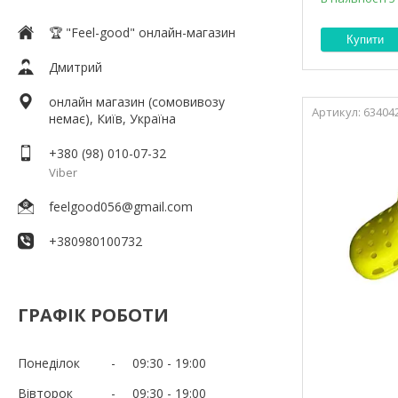
🏆 "Feel-good" онлайн-магазин
Купити
Дмитрий
онлайн магазин (сомовивозу
63404
немає), Київ, Україна
+380 (98) 010-07-32
Viber
feelgood056@gmail.com
+380980100732
ГРАФІК РОБОТИ
Понеділок
09:30
19:00
Вівторок
09:30
19:00