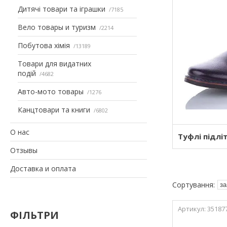
Дитячі товари та іграшки
7185
Вело товары и туризм
2214
Побутова хімія
13189
Товари для видатних
подій
4682
Авто-мото товары
1276
Канцтовари та книги
6802
О нас
Туфлі підлі
Отзывы
Доставка и оплата
35187
ФІЛЬТРИ