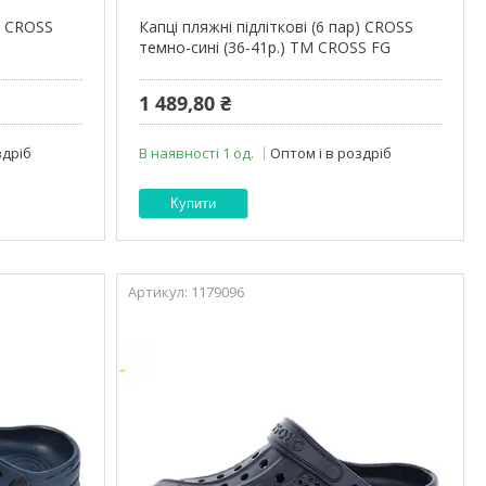
р) CROSS
Капці пляжні підліткові (6 пар) CROSS
темно-сині (36-41р.) ТМ CROSS FG
1 489,80 ₴
здріб
В наявності 1 од.
Оптом і в роздріб
Купити
1179096