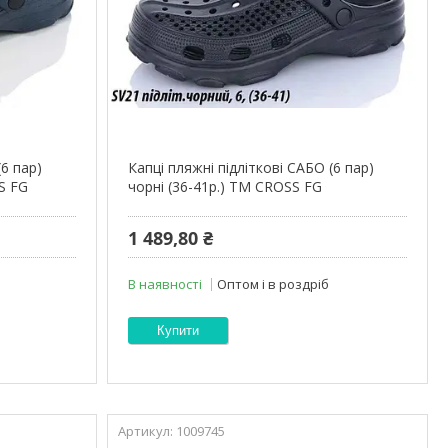
(6 пар)
Капці пляжні підліткові САБО (6 пар)
S FG
чорні (36-41р.) ТМ CROSS FG
1 489,80 ₴
В наявності
Оптом і в роздріб
Купити
1009745