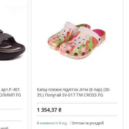
) арт.Р-401
Капці пляжні підліток літні (6 пар) (30-
ТМ ОЛИМП FG
35.) Попугай SV-017 ТМ CROSS FG
1 354,37 ₴
В наявності 6 од.
Оптом і в роздріб
здріб