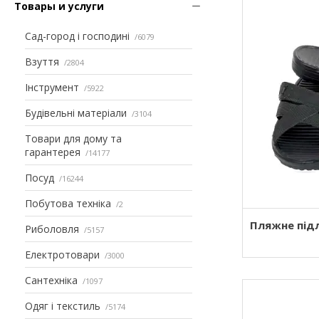
Товары и услуги
Сад-город і господині
6079
Взуття
2804
Інструмент
5922
Будівельні матеріали
3104
Товари для дому та
гарантерея
14177
Посуд
16244
Побутова техніка
2
Пляжне під
Риболовля
5157
Електротовари
3000
Сантехніка
1097
Одяг і текстиль
5174