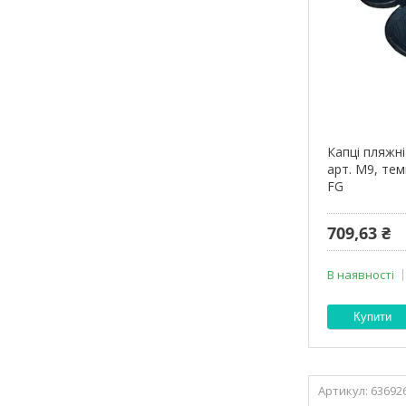
Капці пляжні
арт. М9, тем
FG
709,63 ₴
В наявності
Купити
63692