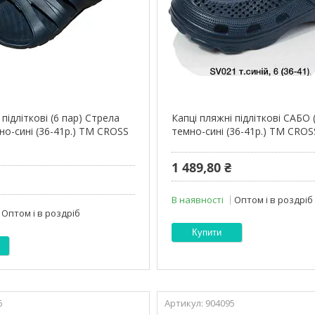
 підліткові (6 пар) Стрела
Капці пляжні підліткові САБО 
но-сині (36-41р.) ТМ CROSS
темно-сині (36-41р.) ТМ CROS
1 489,80 ₴
В наявності
Оптом і в роздріб
Оптом і в роздріб
Купити
6
904095