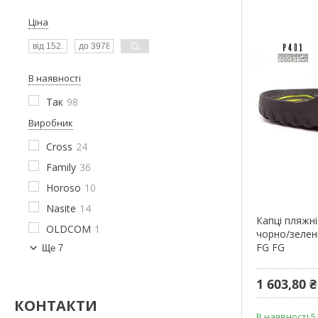
Ціна
В наявності
Так
98
Виробник
Cross
24
Family
36
Horoso
10
Nasite
14
Капці пляжні 
OLDCOM
1
чорно/зелен
FG FG
Ще 7
1 603,80 ₴
КОНТАКТИ
В наявності 5