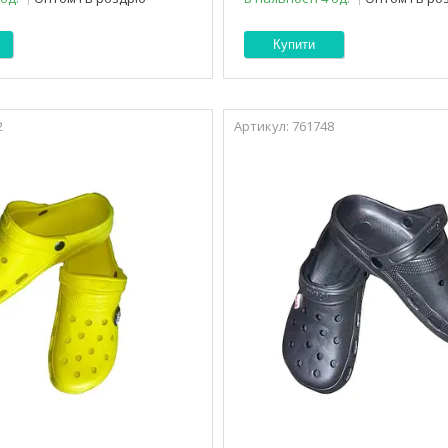
Купити
2
761748