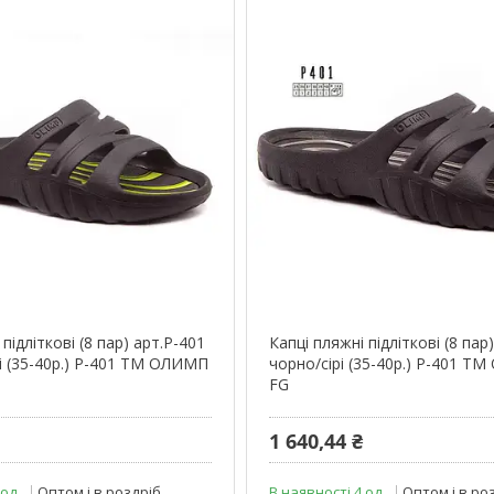
підліткові (8 пар) арт.Р-401
Капці пляжні підліткові (8 пар
і (35-40р.) Р-401 ТМ ОЛИМП
чорно/сірі (35-40р.) Р-401 
FG
1 640,44 ₴
 од.
Оптом і в роздріб
В наявності 4 од.
Оптом і в ро