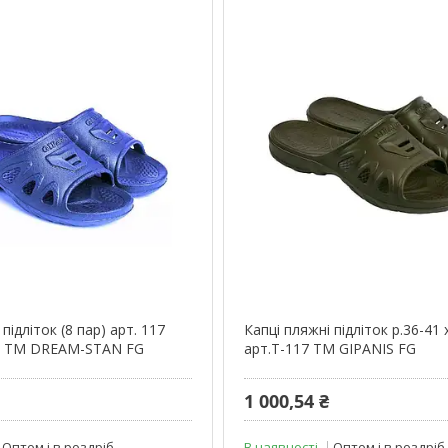
підліток (8 пар) арт. 117
Капці пляжні підліток р.36-41 х
ині ТМ DREAM-STAN FG
арт.T-117 ТМ GIPANIS FG
1 000,54 ₴
Оптом і в роздріб
В наявності
Оптом і в роздріб