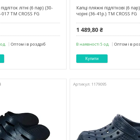
підліток літні (6 пар) (30-
Капці пляжні підліткові (6 па
SV-017 ТМ CROSS FG
чорні (36-41р.) ТМ CROSS FG
1 489,80 ₴
 од.
Оптом і в роздріб
В наявності 5 од.
Оптом і в ро
Купити
4
1179095