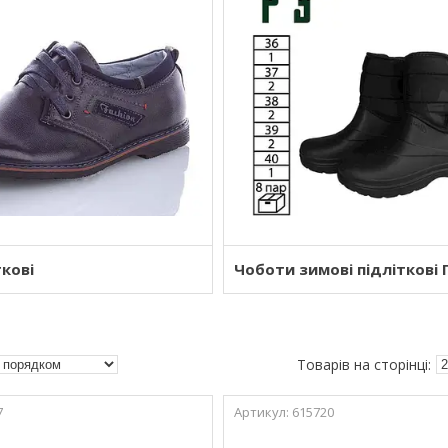
ткові
Чоботи зимові підліткові
7
615720