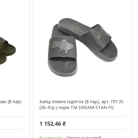
акі (8 пар)
Капці пляжні підліток (8 пар), арт. ПП-35
(36-41р.) чорні ТМ DREAM-STAN FG
1 152,46 ₴
В наявності
Оптом і в роздріб