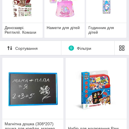
Динозаврі.
Намети для дітей
Годинник для
Рептилії. Комахи
дітей
Сортування
0
Фільтри
Магнітна дошка (308*207)
дошка для крейди, маркер,
Набір для малювання Paw