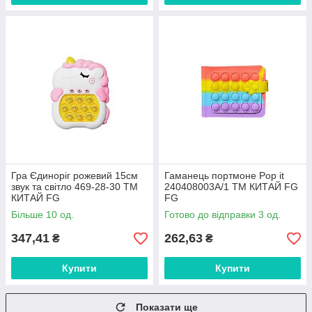
Гра Єдиноріг рожевий 15см
Гаманець портмоне Pop it
звук та світло 469-28-30 ТМ
240408003A/1 ТМ КИТАЙ FG
КИТАЙ FG
FG
Більше 10 од.
Готово до відправки 3 од.
347,41
262,63
₴
₴
Купити
Купити
Показати ще