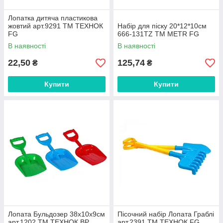
Лопатка дитяча пластикова
жовтий арт.9291 ТМ ТЕХНОК
Набір для піску 20*12*10см
FG
666-131TZ ТМ METR FG
В наявності
В наявності
22,50
125,74
₴
₴
Купити
Купити
Лопата Бульдозер 38x10x9см
Пісочний набір Лопата Граблі
арт.1202 ТМ ТЕХНОК BP
арт.2391 ТМ ТЕХНОК FG