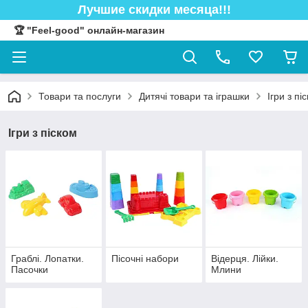
Лучшие скидки месяца!!!
🏆 "Feel-good" онлайн-магазин
Товари та послуги
Дитячі товари та іграшки
Ігри з пі
Ігри з піском
Граблі. Лопатки.
Пісочні набори
Відерця. Лійки.
Пасочки
Млини