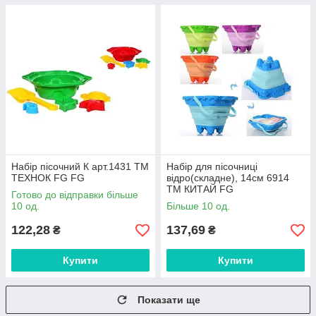
Набір пісочний К арт.1431 ТМ
Набір для пісочниці
ТЕХНОК FG FG
відро(складне), 14см 6914
ТМ КИТАЙ FG
Готово до відправки більше
10 од.
Більше 10 од.
122,28
137,69
₴
₴
Купити
Купити
Показати ще