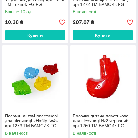
ТМ ТехноК FG FG
арт.1272 ТМ БАМСИК FG
Більше 10 од.
В наявності
10,38
207,07
₴
₴
Купити
Купити
Пасочки дитячі пластикові
Пасочка дитяча пластикова
для пісочниці «Набір №4»
для пісочниці №2 червоний
арт.1273 ТМ БАМСИК FG
арт.1260 ТМ БАМСИК FG
В наявності
В наявності