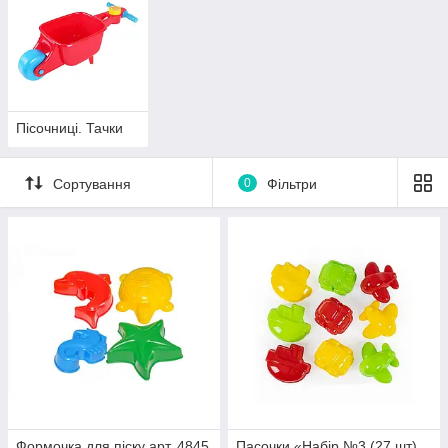
Пісочниці. Тачки
Сортування
0
Фільтри
Формочка для піску арт. 4845
Пасочки «Набір №3 (27 шт)