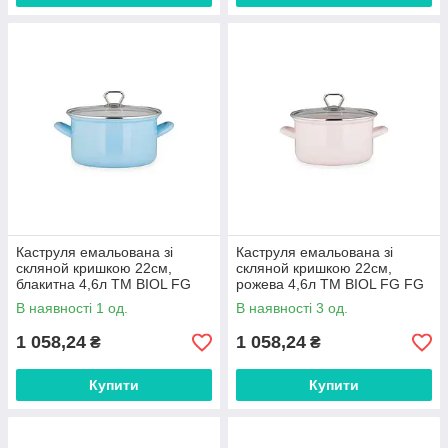
Каструля емальована зі
Каструля емальована зі
скляной кришкою 22см,
скляной кришкою 22см,
блакитна 4,6л ТМ BIOL FG
рожева 4,6л ТМ BIOL FG FG
В наявності 1 од.
В наявності 3 од.
1 058,24
1 058,24
₴
₴
Купити
Купити