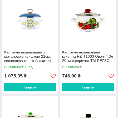
Каструля емальована з
Каструля емальована
металевою кришкою 22см,
кухонна RZ-T1003 Овочі 4,3л
вишиванка жовто-блакитна
20см сферична ТМ REZZO
4,6л ТМ BIOL FG FG
FG
В наявності 6 од.
В наявності
1 075,35
746,90
₴
₴
Купити
Купити