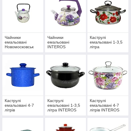
Чайники
Чайники
Каструлі
емальовані
емальовані
емальовані 1-3,5
Новомосковськ
INTEROS
літра
Новогоосковськ
Каструлі
Каструлі
Каструлі
емальовані 4-7
емальовані 1-3,5
емальовані 4-7
літрів
літра INTEROS
літрів INTEROS
Новийосковск