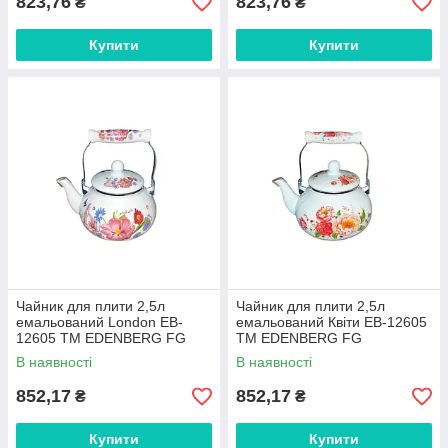
823,76
823,76
₴
₴
Купити
Купити
Чайник для плити 2,5л
Чайник для плити 2,5л
емальований London EB-
емальований Квіти EB-12605
12605 ТМ EDENBERG FG
ТМ EDENBERG FG
В наявності
В наявності
852,17
852,17
₴
₴
Купити
Купити