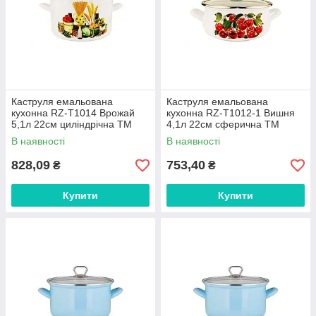
Каструля емальована
Каструля емальована
кухонна RZ-T1014 Врожай
кухонна RZ-T1012-1 Вишня
5,1л 22см циліндрічна ТМ
4,1л 22см сферична ТМ
REZZO FG
REZZO FG
В наявності
В наявності
828,09
753,40
₴
₴
Купити
Купити