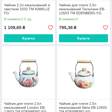
Чайник 2,2л емальований зі
Чайник для плити 2,5л
свистком 1032 ТМ KAMILLE
емальований Тюльпани EB-
FG
12603 ТМ EDENBERG FG
В наявності 2 од.
В наявності
1 109,65
795,36
₴
₴
Купити
Купити
Чайник для плити 2,5л
Чайник для плити 2,5л
емальований London EB-
емальований Квіти EB-12603
12603 ТМ EDENBERG FG
ТМ EDENBERG FG