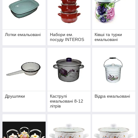
Лотки емальовані
Набори ем.
Ківші та турки
посуду INTEROS
емальовані
Друшляки
Каструлі
Відра емальовані
емальовані 8-12
літрів