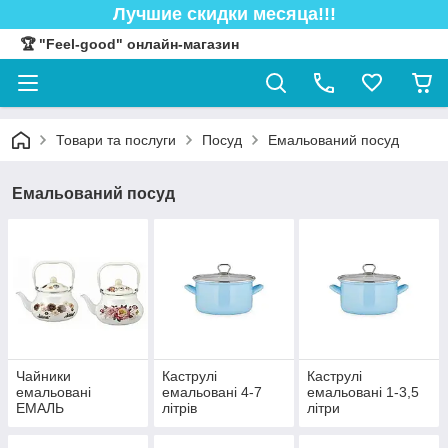
Лучшие скидки месяца!!!
🏆 "Feel-good" онлайн-магазин
Товари та послуги
Посуд
Емальований посуд
Емальований посуд
Чайники
Каструлi
Каструлi
емальовані
емальовані 4-7
емальовані 1-3,5
ЕМАЛЬ
літрів
літри