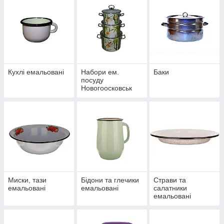
Кухлі емальовані
Набори ем.
Баки
посуду
Новогоосковськ
Миски, тази
Бідони та глечики
Страви та
емальовані
емальовані
салатники
емальовані