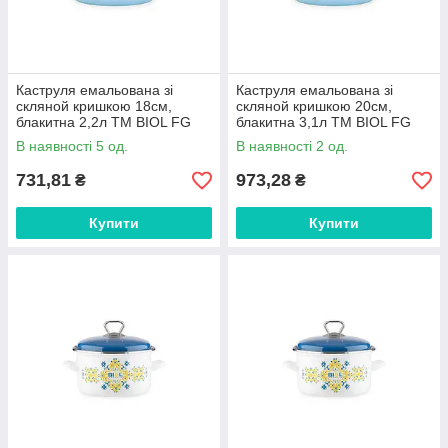
Каструля емальована зі
Каструля емальована зі
скляной кришкою 18см,
скляной кришкою 20см,
блакитна 2,2л ТМ BIOL FG
блакитна 3,1л ТМ BIOL FG
FG
FG
В наявності 5 од.
В наявності 2 од.
731,81
973,28
₴
₴
Купити
Купити