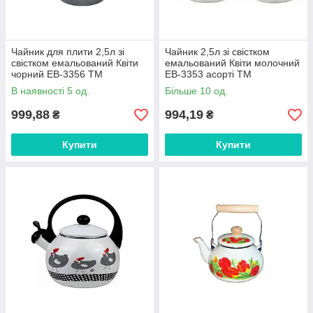
Чайник для плити 2,5л зі
Чайник 2,5л зі свістком
свістком емальований Квіти
емальований Квіти молочний
чорний EB-3356 ТМ
EB-3353 асорті ТМ
EDENBERG FG
EDENBERG FG
В наявності 5 од.
Більше 10 од.
999,88
994,19
₴
₴
Купити
Купити