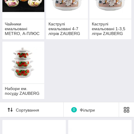
Чайники
Каструлi
Каструлi
емальовані
емальовані 4-7
емальовані 1-3,5
METRO, А-ПЛЮС
літрів ZAUBERG
літри ZAUBERG
Набори ем.
посуду ZAUBERG
Сортування
0
Фільтри