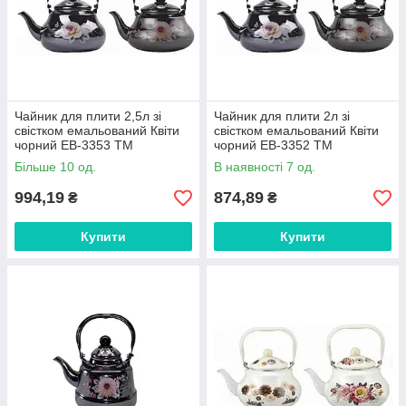
Чайник для плити 2,5л зі
Чайник для плити 2л зі
свістком емальований Квіти
свістком емальований Квіти
чорний EB-3353 ТМ
чорний EB-3352 ТМ
EDENBERG FG
EDENBERG FG
Більше 10 од.
В наявності 7 од.
994,19
874,89
₴
₴
Купити
Купити