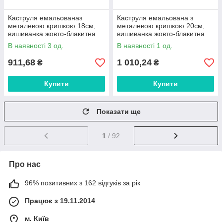
Каструля емальованаз
Каструля емальована з
металевою кришкою 18см,
металевою кришкою 20см,
вишиванка жовто-блакитна
вишиванка жовто-блакитна
2,2л ТМ BIOL FG FG
3,1л ТМ BIOL FG FG
В наявності 3 од.
В наявності 1 од.
911,68
1 010,24
₴
₴
Купити
Купити
Показати ще
1
/ 92
Про нас
96% позитивних з 162 відгуків за рік
Працює з 19.11.2014
м. Київ