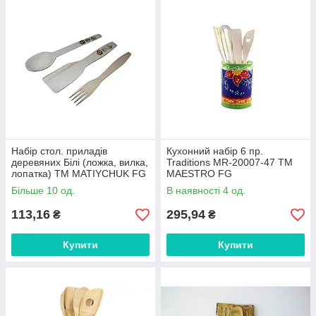
Набір стол. приладів
Кухонний набір 6 пр.
деревяних Білі (ложка, вилка,
Traditions MR-20007-47 ТМ
лопатка) ТМ MATIYCHUK FG
MAESTRO FG
FG
Більше 10 од.
В наявності 4 од.
113,16
295,94
₴
₴
Купити
Купити