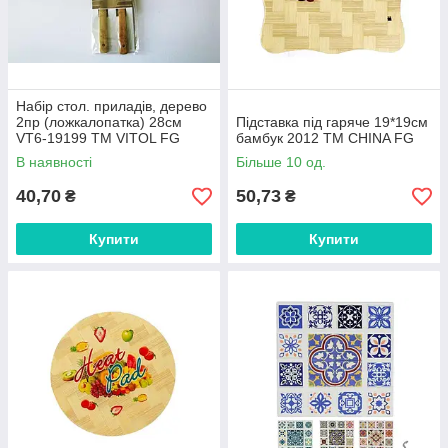
Набір стол. приладів, дерево
2пр (ложкалопатка) 28см
Підставка під гаряче 19*19см
VT6-19199 ТМ VITOL FG
бамбук 2012 ТМ CHINA FG
В наявності
Більше 10 од.
40,70
50,73
₴
₴
Купити
Купити