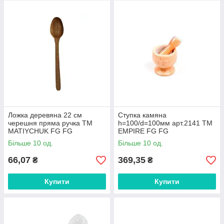
Ложка деревяна 22 см
Ступка камяна
черешня пряма ручка ТМ
h=100/d=100мм арт.2141 ТМ
MATIYCHUK FG FG
EMPIRE FG FG
Більше 10 од.
Більше 10 од.
66,07
369,35
₴
₴
Купити
Купити