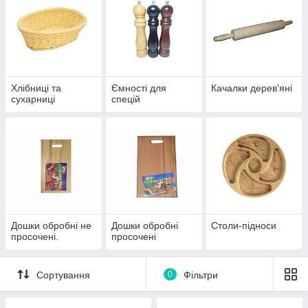
Хлібниці та
Ємності для
Качалки дерев'яні
сухарниці
спецій
Дошки обробні не
Дошки обробні
Столи-підноси
просочені.
просочені
Сортування
0
Фільтри