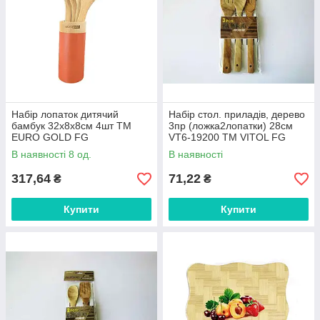
Набір лопаток дитячий
Набір стол. приладів, дерево
бамбук 32х8х8см 4шт ТМ
3пр (ложка2лопатки) 28см
EURO GOLD FG
VT6-19200 ТМ VITOL FG
В наявності 8 од.
В наявності
317,64
71,22
₴
₴
Купити
Купити