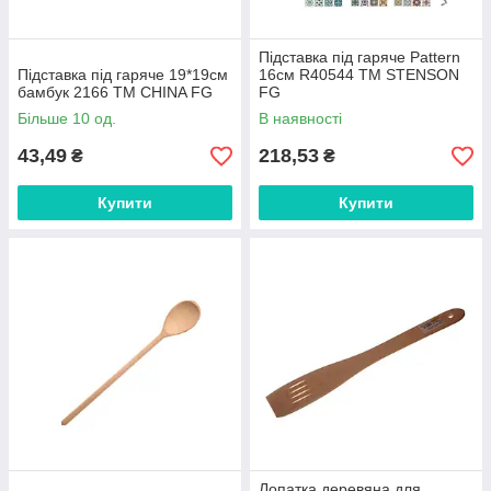
Підставка під гаряче Pattern
Підставка під гаряче 19*19см
16см R40544 ТМ STENSON
бамбук 2166 ТМ CHINA FG
FG
Більше 10 од.
В наявності
43,49
218,53
₴
₴
Купити
Купити
Лопатка деревяна для