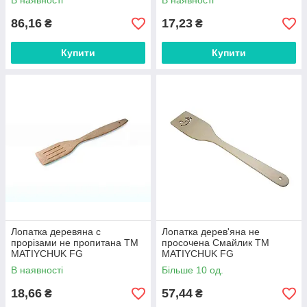
В наявності
В наявності
86,16
17,23
₴
₴
Купити
Купити
Лопатка деревяна с
Лопатка дерев'яна не
прорізами не пропитана ТМ
просочена Смайлик ТМ
MATIYCHUK FG
MATIYCHUK FG
В наявності
Більше 10 од.
18,66
57,44
₴
₴